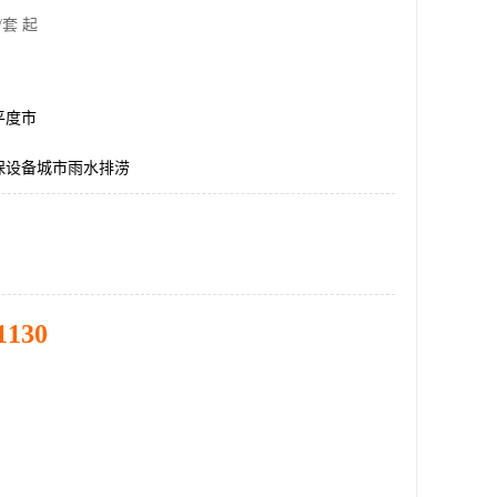
/套 起
平度市
保设备城市雨水排涝
1130