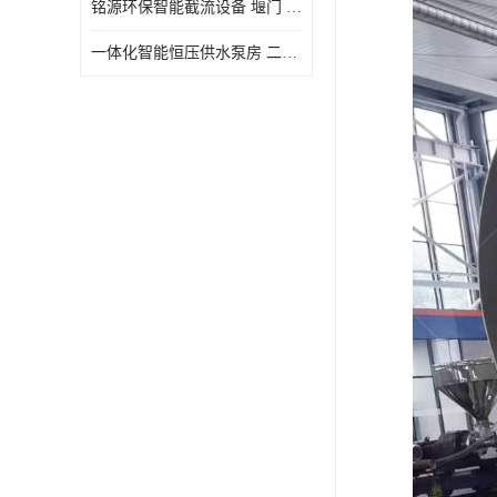
铭源环保智能截流设备 堰门 铸铁调节闸门作用 源头商家 可定制
水力自清洁格栅
一体化智能恒压供水泵房 二次加压供水设备户外智慧泵房
除臭井盖
管中型内置防倒灌器