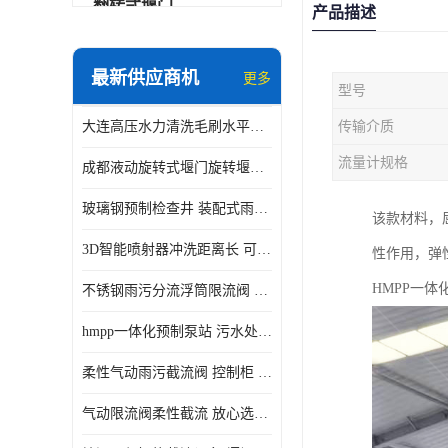
翻转式堰门
产品描述
智能一体化雨水泵站
最新供应商机
更多
型号
水面垃圾清理装置
大连高压水力清洗毛刷水平自清洁滚刷 水力自动冲洗系统 水力清洗
传输介质
智能一体化供水泵房
流量计规格
成都液动旋转式堰门旋转堰门 自动控制 SUS304
智能一体化净水设备
玻璃钢预制检查井 装配式雨水污水井 初期弃流井 源头厂家
该款材料，屈
不锈钢浮筒阀
3D智能喷射器冲洗距离长 可270度旋转 高强度水压远距离喷洗
性作用，弹
一体化泵闸
HMPP一
不锈钢雨污分流浮筒限流阀 DN150-DN1000 品质可信
浅层砂过滤系统
hmpp一体化预制泵站 污水处理系统 乡镇学校市政排水 厂家供应
立交排水泵站
柔性气动雨污截流阀 控制柜 远程控制安全性高检修方便
真空冲洗装置
气动限流阀柔性截流 放心选购 控源截污铭源环保
综合预制提升泵站