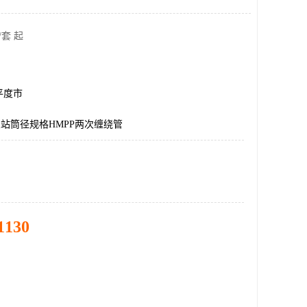
/套 起
平度市
泵站筒径规格HMPP两次缠绕管
1130