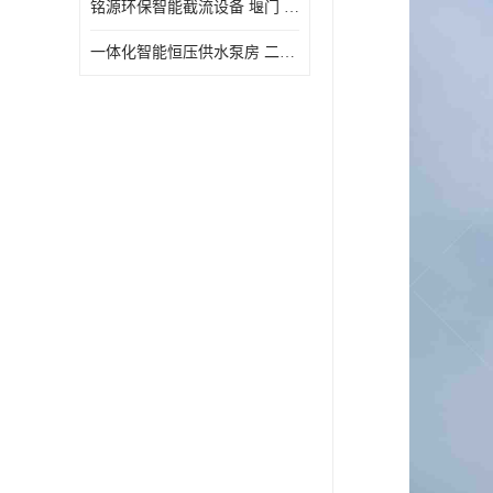
铭源环保智能截流设备 堰门 铸铁调节闸门作用 源头商家 可定制
水力自清洁格栅
一体化智能恒压供水泵房 二次加压供水设备户外智慧泵房
除臭井盖
管中型内置防倒灌器