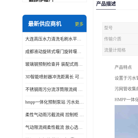
翻转式堰门
产品描述
智能一体化雨水泵站
最新供应商机
更多
型号
水面垃圾清理装置
大连高压水力清洗毛刷水平自清洁滚刷 水力自动冲洗系统 水力清洗
传输介质
智能一体化供水泵房
流量计规格
成都液动旋转式堰门旋转堰门 自动控制 SUS304
智能一体化净水设备
玻璃钢预制检查井 装配式雨水污水井 初期弃流井 源头厂家
产品特点
不锈钢浮筒阀
3D智能喷射器冲洗距离长 可270度旋转 高强度水压远距离喷洗
设置于污水
一体化泵闸
污网管收集
不锈钢雨污分流浮筒限流阀 DN150-DN1000 品质可信
浅层砂过滤系统
HMPP一
hmpp一体化预制泵站 污水处理系统 乡镇学校市政排水 厂家供应
立交排水泵站
柔性气动雨污截流阀 控制柜 远程控制安全性高检修方便
真空冲洗装置
气动限流阀柔性截流 放心选购 控源截污铭源环保
综合预制提升泵站