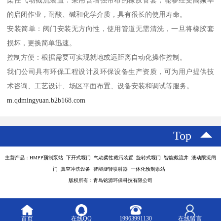
柔性气动截流装置：采用含增强帘布的橡胶管套，能够经受高频率
的启闭作业，耐酸、碱和化学介质，具有很长的使用寿命。
安装简单：阀门安装无方向性，使用管道无需清洗，一旦将橡胶套
损坏，更换简单迅速。
控制方便：根据需要可实现就地或远距离自动化操作控制。
我们公司具有环保工程设计及环保设备生产资质，可为用户提供技
术咨询、工艺设计、场区平面布置、设备安装和调试等服务。
m.qdmingyuan.b2b168.com
Top
主营产品：HMPP预制泵站 下开式堰门 气动柔性截污装置 旋转式堰门 智能截流井 液动限流闸
门 真空冲洗设备 智能旋转喷射器 一体化预制泵站
版权所有：青岛铭源环保科技有限公司
首页
在线QQ
19963991130
在线留言