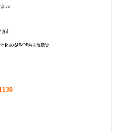
/套 起
平度市
一体化泵站HMPP两次缠绕管
1130