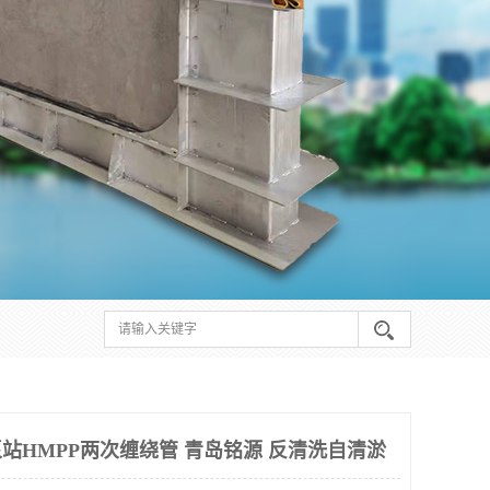
泵站HMPP两次缠绕管 青岛铭源 反清洗自清淤