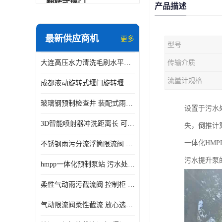
翻转式堰门
产品描述
智能一体化雨水泵站
最新供应商机
更多
型号
水面垃圾清理装置
大连高压水力清洗毛刷水平自清洁滚刷 水力自动冲洗系统 水力清洗
传输介质
智能一体化供水泵房
流量计规格
成都液动旋转式堰门旋转堰门 自动控制 SUS304
智能一体化净水设备
玻璃钢预制检查井 装配式雨水污水井 初期弃流井 源头厂家
设置于污水
不锈钢浮筒阀
3D智能喷射器冲洗距离长 可270度旋转 高强度水压远距离喷洗
失，倒推计
一体化泵闸
一体化HM
不锈钢雨污分流浮筒限流阀 DN150-DN1000 品质可信
浅层砂过滤系统
污水提升泵
hmpp一体化预制泵站 污水处理系统 乡镇学校市政排水 厂家供应
立交排水泵站
柔性气动雨污截流阀 控制柜 远程控制安全性高检修方便
真空冲洗装置
气动限流阀柔性截流 放心选购 控源截污铭源环保
综合预制提升泵站