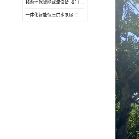
铭源环保智能截流设备 堰门 铸铁调节闸门作用 源头商家 可定制
水力自清洁格栅
一体化智能恒压供水泵房 二次加压供水设备户外智慧泵房
除臭井盖
管中型内置防倒灌器