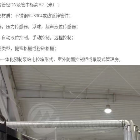
接管径DN及管中标高H2（米）；
路材质：不锈钢SUS304或热镀锌管件；
感器，压力传感器，浮球，超声液位传感器；
统，自动液位控制，手动控制，远程控制；
格栅类型，提篮格栅或粉碎格栅；
源环保一体化预制泵站电控箱形式，室外防雨控制柜或景观式管理房。