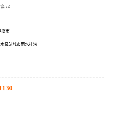
/套 起
平度市
污水泵站城市雨水排涝
1130