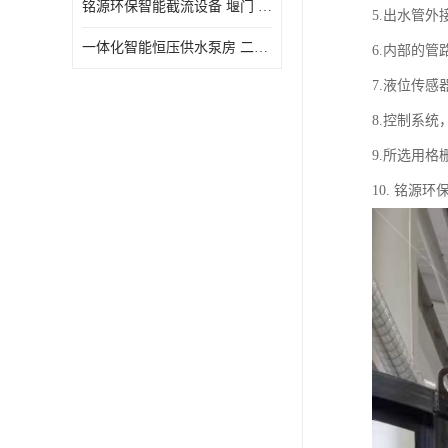
铭源环保智能截流设备 堰门 铸铁调节闸门作用 源头商家 可定制
5.出水管外
水力自清洁格栅
一体化智能恒压供水泵房 二次加压供水设备户外智慧泵房
6.内部的管
除臭井盖
7.液位传
管中型内置防倒灌器
8.控制系
9.所选用
10. 铭