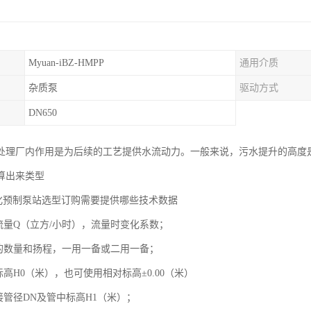
Myuan-iBZ-HMPP
通用介质
杂质泵
驱动方式
DN650
处理厂内作用是为后续的工艺提供水流动力。一般来说，污水提升的高度
算出来类型
体化预制泵站选型订购需要提供哪些技术数据
入流量Q（立方/小时），流量时变化系数；
泵的数量和扬程，一用一备或二用一备；
标高H0（米），也可使用相对标高±0.00（米）
接管径DN及管中标高H1（米）；