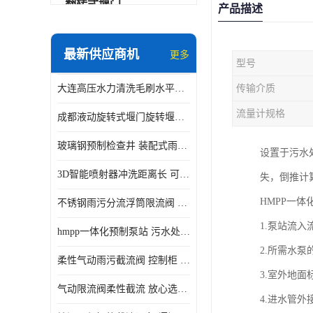
翻转式堰门
产品描述
智能一体化雨水泵站
最新供应商机
更多
型号
水面垃圾清理装置
大连高压水力清洗毛刷水平自清洁滚刷 水力自动冲洗系统 水力清洗
传输介质
智能一体化供水泵房
流量计规格
成都液动旋转式堰门旋转堰门 自动控制 SUS304
智能一体化净水设备
玻璃钢预制检查井 装配式雨水污水井 初期弃流井 源头厂家
设置于污水
不锈钢浮筒阀
3D智能喷射器冲洗距离长 可270度旋转 高强度水压远距离喷洗
失，倒推计
一体化泵闸
HMPP一
不锈钢雨污分流浮筒限流阀 DN150-DN1000 品质可信
浅层砂过滤系统
1.泵站流
hmpp一体化预制泵站 污水处理系统 乡镇学校市政排水 厂家供应
立交排水泵站
2.所需水
柔性气动雨污截流阀 控制柜 远程控制安全性高检修方便
真空冲洗装置
3.室外地面
气动限流阀柔性截流 放心选购 控源截污铭源环保
4.进水管外
综合预制提升泵站