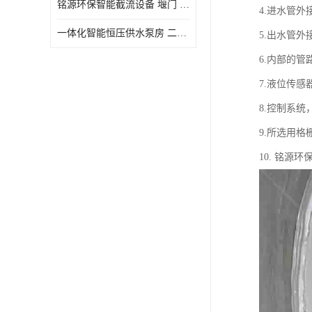
铭源环保智能截流设备 堰门 铸铁调节闸门作用 源头商家 可定制
4.进水管外
水力自清洁格栅
一体化智能恒压供水泵房 二次加压供水设备户外智慧泵房
5.出水管外
除臭井盖
6.内部的管
管中型内置防倒灌器
7.液位传
8.控制系
9.所选用
10. 铭