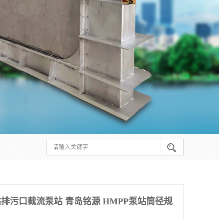
站排污口截流泵站 青岛铭源 HMPP泵站筒径规