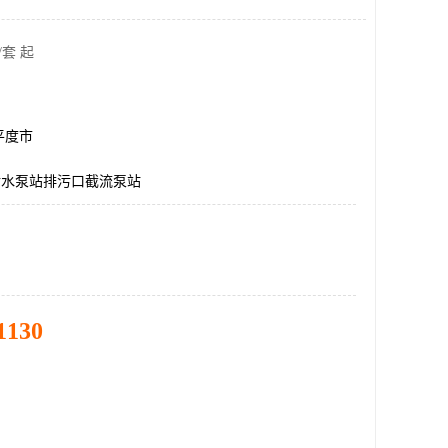
/套 起
平度市
污水泵站排污口截流泵站
1130