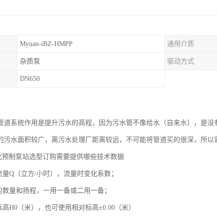
Myuan-iBZ-HMPP
通用介质
杂质泵
驱动方式
DN650
管道系统作用是提升污水的高程，因为污水管不像给水（自来水），是没
的污水面积较广，离污水处理厂距离较远，不可能将管道买的很深，所以
体化预制泵站选型订购需要提供哪些技术数据
入流量Q（立方/小时），流量时变化系数；
泵的数量和扬程，一用一备或二用一备；
标高H0（米），也可使用相对标高±0.00（米）