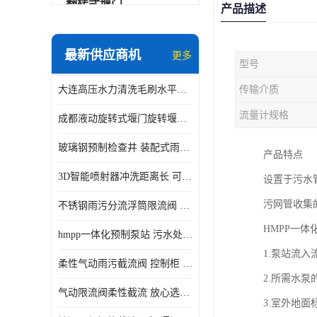
翻转式堰门
产品描述
智能一体化雨水泵站
最新供应商机
更多
型号
水面垃圾清理装置
大连高压水力清洗毛刷水平自清洁滚刷 水力自动冲洗系统 水力清洗
传输介质
智能一体化供水泵房
流量计规格
成都液动旋转式堰门旋转堰门 自动控制 SUS304
智能一体化净水设备
玻璃钢预制检查井 装配式雨水污水井 初期弃流井 源头厂家
产品特点
不锈钢浮筒阀
3D智能喷射器冲洗距离长 可270度旋转 高强度水压远距离喷洗
设置于污水
一体化泵闸
污网管收集
不锈钢雨污分流浮筒限流阀 DN150-DN1000 品质可信
浅层砂过滤系统
HMPP一
hmpp一体化预制泵站 污水处理系统 乡镇学校市政排水 厂家供应
立交排水泵站
1.泵站流
柔性气动雨污截流阀 控制柜 远程控制安全性高检修方便
真空冲洗装置
2.所需水
气动限流阀柔性截流 放心选购 控源截污铭源环保
3.室外地面
综合预制提升泵站