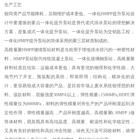
生产工艺
较同类产品节能降耗，后期维护成本更低。一体化HMPP提升泵站设
计中要遵循的要点一体化提升泵站是替代老式排水泵站的理想解决
方案，是集成式一体化提升泵站。一体化提升泵站为交钥匙工程，
一体化HMPP提升泵站的筒体采用的聚三层材质制成的。
高模量聚HMPP缠绕泵站材料是当前用于埋地排水排污的一种塑性材
料，HMPP泵站取代传统混凝土泵站、一体化玻璃钢泵站，高模量聚
材料轻质且结实，运输成本更低；具有更优的物理和化学性能，大
地节约了开支。预装配的系统，即装即用；结构化，模块化的设
计，更容易组成大容量的产品。是目前市场上废水系统较理想的材
料。该款材料，屈服强度30MPA以上，弹性模量≥1500MPa,HDPE弹
性模量仅为800MPa，材料的弹性模量对所生产的产品环刚度起到决
定性作用，弹性模量越高，产品环刚度越高。高模量聚( HMPP )做
筒体材料，因其既具有高结晶度、高模量、耐温性和化学稳定性，
又具有良好的韧性和高抗冲击性能，绿色无污染可回收材料，填埋