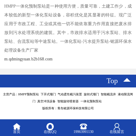
HMPP一体化预制泵站是一种使用方便，质量可靠，土建工作少，成
本较低的新型一体化泵站设备，容积优化是其显著的特征。现广泛
应用于市政工程、工业或其他一切不能依靠重力作用直接把废水排
放到污水处理系统的建筑。其中，市政排水适用于污水泵站、排水
泵站、合流泵站等中途泵站。一体化泵站-污水提升泵站-铭源环保水
处理设备生产厂家
m.qdmingyuan.b2b168.com
Top
主营产品：HMPP预制泵站 下开式堰门 气动柔性截污装置 旋转式堰门 智能截流井 液动限流闸
门 真空冲洗设备 智能旋转喷射器 一体化预制泵站
版权所有：青岛铭源环保科技有限公司
首页
在线QQ
19963991130
在线留言