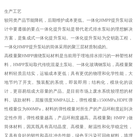
生产工艺
较同类产品节能降耗，后期维护成本更低。一体化HMPP提升泵站设
计中要遵循的要点一体化提升泵站是替代老式排水泵站的理想解决
方案，是集成式一体化提升泵站。一体化提升泵站为交钥匙工程，
一体化HMPP提升泵站的筒体采用的聚三层材质制成的。
高模量聚HMPP缠绕泵站材料是当前用于埋地排水排污的一种塑性材
料，HMPP泵站取代传统混凝土泵站、一体化玻璃钢泵站，高模量聚
材料轻质且结实，运输成本更低；具有更优的物理和化学性能，大
地节约了开支。预装配的系统，即装即用；结构化，模块化的设
计，更容易组成大容量的产品。是目前市场上废水系统较理想的材
料。该款材料，屈服强度30MPA以上，弹性模量≥1500MPa,HDPE弹
性模量仅为800MPa，材料的弹性模量对所生产的产品环刚度起到决
定性作用，弹性模量越高，产品环刚度越高。高模量聚( HMPP )做
筒体材料，因其既具有高结晶度、高模量、耐温性和化学稳定性，
又具有良好的韧性和高抗冲击性能，绿色无污染可回收材料，填埋