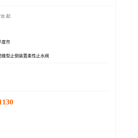
/台 起
平度市
动锥型止倒装置柔性止水阀
1130