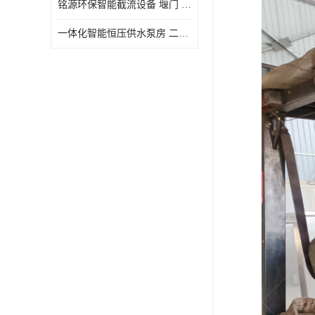
铭源环保智能截流设备 堰门 铸铁调节闸门作用 源头商家 可定制
水力自清洁格栅
一体化智能恒压供水泵房 二次加压供水设备户外智慧泵房
除臭井盖
管中型内置防倒灌器