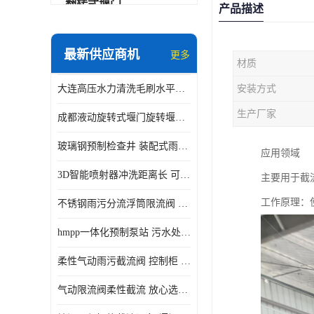
翻转式堰门
产品描述
智能一体化雨水泵站
最新供应商机
更多
材质
水面垃圾清理装置
大连高压水力清洗毛刷水平自清洁滚刷 水力自动冲洗系统 水力清洗
安装方式
智能一体化供水泵房
生产厂家
成都液动旋转式堰门旋转堰门 自动控制 SUS304
智能一体化净水设备
玻璃钢预制检查井 装配式雨水污水井 初期弃流井 源头厂家
应用领域
不锈钢浮筒阀
3D智能喷射器冲洗距离长 可270度旋转 高强度水压远距离喷洗
主要用于截
一体化泵闸
工作原理：
不锈钢雨污分流浮筒限流阀 DN150-DN1000 品质可信
浅层砂过滤系统
hmpp一体化预制泵站 污水处理系统 乡镇学校市政排水 厂家供应
立交排水泵站
柔性气动雨污截流阀 控制柜 远程控制安全性高检修方便
真空冲洗装置
气动限流阀柔性截流 放心选购 控源截污铭源环保
综合预制提升泵站