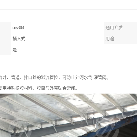
sus304
通用介质
插入式
用途
是
流井、管道、排口处的溢流管控，可防止外河水倒 灌管网。
使用特殊橡胶材料，胶筒与外壳贴合常闭。