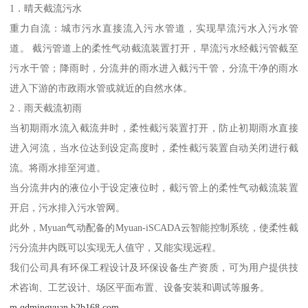
1．晴天截流污水
重力自流：城市污水直接流入污水管道，实现旱流污水入污水管
道。 截污管道上的柔性气动截流装置打开，旱流污水经截污管截至
污水干管；降雨时，分流井的雨水进入截污干管，分流干净的雨水
进入下游的市政雨水管或就近的自然水体。
2．雨天截流初雨
当初期雨水流入截流井时，柔性截污装置打开，防止初期雨水直接
进入河流，当水位达到设定高度时，柔性截污装置自动关闭进行截
流。将雨水排至河道。
当分流井内的液位小于设定液位时，截污管上的柔性气动截流装置
开启，污水排入污水管网。
此外，Myuan气动配备的Myuan-iSCADA云智能控制系统，使柔性截
污分流井内既可以实现无人值守，又能实现远程。
我们公司具有环保工程设计及环保设备生产资质，可为用户提供技
术咨询、工艺设计、场区平面布置、设备安装和调试等服务。
m.qdmingyuan.b2b168.com