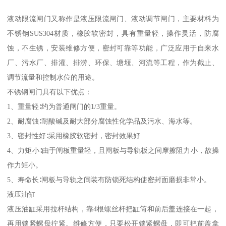
液动限流闸门又称作是液压限流闸门、液动调节闸门，主要材料为
不锈钢SUS304材质，橡胶软密封，具有重量轻，操作灵活，防腐
蚀，不生锈，安装维修方便，密封可靠等功能，广泛应用于自来水
厂、污水厂、排灌、排涝、环保、塘堰、河流等工程，作为截止、
调节流量和控制水位的用途。
不锈钢闸门具有以下优点：
1、重量轻∶约为普通闸门的1/3重量。
2、耐腐蚀∶耐酸碱及耐大部分腐蚀性化学品及污水、海水等。
3、密封性好∶采用橡胶软密封，密封效果好
4、力矩小∶由于闸板重量轻，且闸板与导轨板之间摩擦阻力小，故操
作力矩小。
5、寿命长∶闸板与导轨之间装有防锁死结构使密封面磨损非常小。
液压油缸
液压油缸采用拉杆结构，靠4根螺丝杆把缸筒和前后盖连接在一起，
再用锁紧螺母拧紧。维修方便，只要松开锁紧螺母，即可把前盖拿