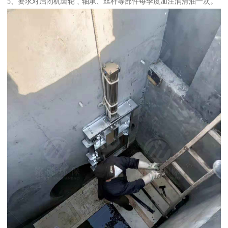
5、要求对启闭机齿轮﹑轴承、丝杆等部件每季度加注润滑油一次。