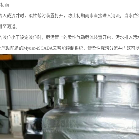
流初雨
流入截流井时，柔性截污装置打开，防止初期雨水直接进入河流，当水位
排至河道。
的液位小于设定液位时，截污管上的柔性气动截流装置开启，污水排入污
an气动配备的Myuan-iSCADA云智能控制系统，使柔性截污分流井内