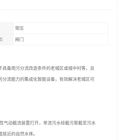
常压
类
闸门
不具备雨污分流改造条件的老城区或城中村等，且
污分流能力的集成化智能设备，有效解决老城区可
。
柔性气动截流装置打开，旱流污水经截污管截至污水
或就近的自然水体。