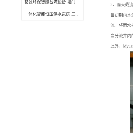
铭源环保智能截流设备 堰门 铸铁调节闸门作用 源头商家 可定制
2．雨天截
水力自清洁格栅
一体化智能恒压供水泵房 二次加压供水设备户外智慧泵房
当初期雨水
除臭井盖
流。将雨水
管中型内置防倒灌器
当分流井内
此外，Myu