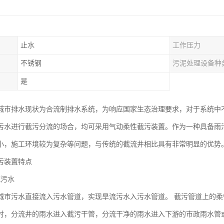
止水
工作压力
不锈钢
污泥处理设备种
是
城市排水现状为合流制排水系统，为响应国家生态治理要求，对于系统中
污水进行截污分流的场合，均可采用气动柔性截污装置。作为一种具备雨
小，施工环境较为复杂等问题，与传统的截流井相比具有非常明显的优势
污装置特点
流污水
城市污水直接流入污水管道，实现旱流污水入污水管道。 截污管道上的
时，分流井的雨水进入截污干管，分流干净的雨水进入下游的市政雨水管