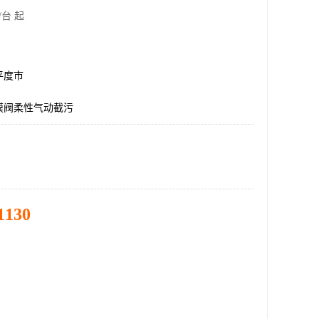
/台 起
平度市
膜阀柔性气动截污
1130