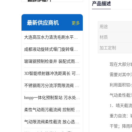
翻转式堰门
产品描述
智能一体化雨水泵站
最新供应商机
更多
用途
水面垃圾清理装置
大连高压水力清洗毛刷水平自清洁滚刷 水力自动冲洗系统 水力清洗
材质
智能一体化供水泵房
加工定制
成都液动旋转式堰门旋转堰门 自动控制 SUS304
智能一体化净水设备
玻璃钢预制检查井 装配式雨水污水井 初期弃流井 源头厂家
现在大部分
不锈钢浮筒阀
3D智能喷射器冲洗距离长 可270度旋转 高强度水压远距离喷洗
需要对其中
一体化泵闸
利用面积较
不锈钢雨污分流浮筒限流阀 DN150-DN1000 品质可信
浅层砂过滤系统
气动柔性截
hmpp一体化预制泵站 污水处理系统 乡镇学校市政排水 厂家供应
立交排水泵站
1．晴天截
柔性气动雨污截流阀 控制柜 远程控制安全性高检修方便
真空冲洗装置
重力自流：
气动限流阀柔性截流 放心选购 控源截污铭源环保
干管；降雨
综合预制提升泵站