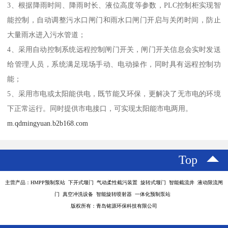
3、根据降雨时间、降雨时长、液位高度等参数，PLC控制柜实现智
能控制，自动调整污水口闸门和雨水口闸门开启与关闭时间，防止
大量雨水进入污水管道；
4、采用自动控制系统远程控制闸门开关，闸门开关信息会实时发送
给管理人员，系统满足现场手动、电动操作，同时具有远程控制功
能；
5、采用市电或太阳能供电，既节能又环保，更解决了无市电的环境
下正常运行。同时提供市电接口，可实现太阳能市电两用。
m.qdmingyuan.b2b168.com
Top
主营产品：HMPP预制泵站 下开式堰门 气动柔性截污装置 旋转式堰门 智能截流井 液动限流闸
门 真空冲洗设备 智能旋转喷射器 一体化预制泵站
版权所有：青岛铭源环保科技有限公司