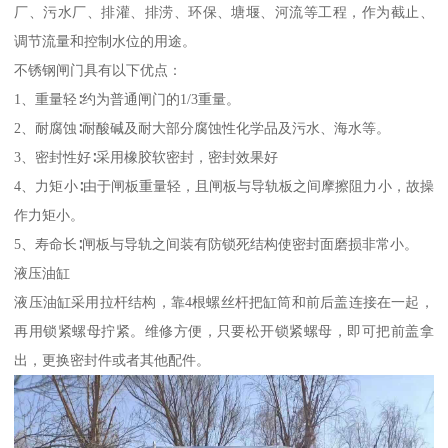
厂、污水厂、排灌、排涝、环保、塘堰、河流等工程，作为截止、
调节流量和控制水位的用途。
不锈钢闸门具有以下优点：
1、重量轻∶约为普通闸门的1/3重量。
2、耐腐蚀∶耐酸碱及耐大部分腐蚀性化学品及污水、海水等。
3、密封性好∶采用橡胶软密封，密封效果好
4、力矩小∶由于闸板重量轻，且闸板与导轨板之间摩擦阻力小，故操
作力矩小。
5、寿命长∶闸板与导轨之间装有防锁死结构使密封面磨损非常小。
液压油缸
液压油缸采用拉杆结构，靠4根螺丝杆把缸筒和前后盖连接在一起，
再用锁紧螺母拧紧。维修方便，只要松开锁紧螺母，即可把前盖拿
出，更换密封件或者其他配件。