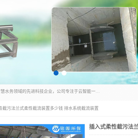
青岛铭源环保科技有限公司是一家专注于环保与智慧水务领域的先进科技企业，公司专注于云智能一体化HMPP预制泵站、智能截流井设备、调蓄池雨洪管理设备、水务循环利用、云智慧水务开发及新型环保技术研发等领域。
柔性截污法兰式柔性截流装置多少钱 排水系统截流装置
插入式柔性截污法兰