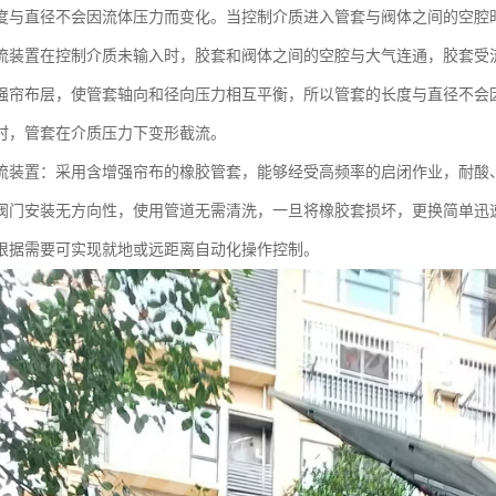
度与直径不会因流体压力而变化。当控制介质进入管套与阀体之间的空腔
流装置在控制介质未输入时，胶套和阀体之间的空腔与大气连通，胶套受
强帘布层，使管套轴向和径向压力相互平衡，所以管套的长度与直径不会
时，管套在介质压力下变形截流。
流装置：采用含增强帘布的橡胶管套，能够经受高频率的启闭作业，耐酸
阀门安装无方向性，使用管道无需清洗，一旦将橡胶套损坏，更换简单迅
根据需要可实现就地或远距离自动化操作控制。