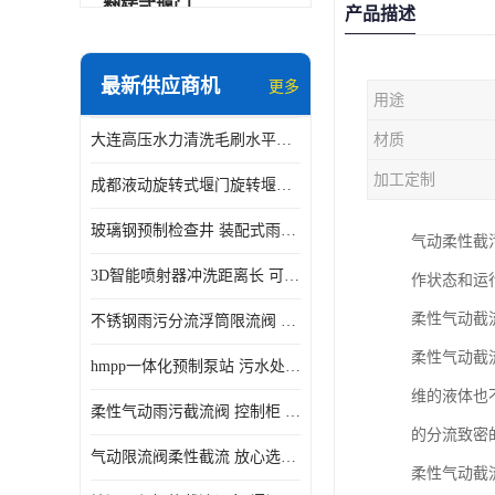
翻转式堰门
产品描述
智能一体化雨水泵站
最新供应商机
更多
用途
水面垃圾清理装置
大连高压水力清洗毛刷水平自清洁滚刷 水力自动冲洗系统 水力清洗
材质
智能一体化供水泵房
加工定制
成都液动旋转式堰门旋转堰门 自动控制 SUS304
智能一体化净水设备
玻璃钢预制检查井 装配式雨水污水井 初期弃流井 源头厂家
气动柔性截
不锈钢浮筒阀
3D智能喷射器冲洗距离长 可270度旋转 高强度水压远距离喷洗
作状态和运
一体化泵闸
柔性气动截
不锈钢雨污分流浮筒限流阀 DN150-DN1000 品质可信
浅层砂过滤系统
柔性气动截
hmpp一体化预制泵站 污水处理系统 乡镇学校市政排水 厂家供应
立交排水泵站
维的液体也
柔性气动雨污截流阀 控制柜 远程控制安全性高检修方便
真空冲洗装置
的分流致密
气动限流阀柔性截流 放心选购 控源截污铭源环保
柔性气动截
综合预制提升泵站