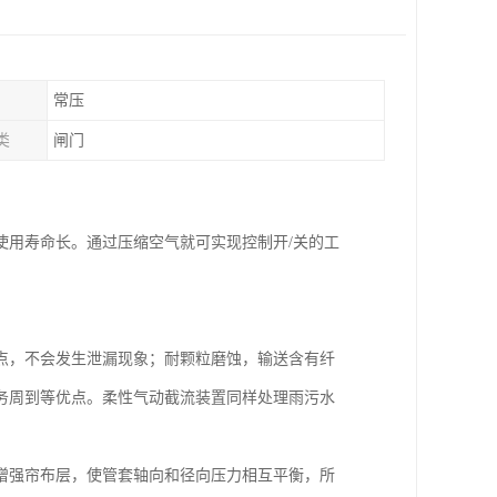
常压
类
闸门
使用寿命长。通过压缩空气就可实现控制开/关的工
。
点，不会发生泄漏现象；耐颗粒磨蚀，输送含有纤
务周到等优点。柔性气动截流装置同样处理雨污水
增强帘布层，使管套轴向和径向压力相互平衡，所