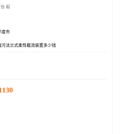
/台 起
平度市
截污法兰式柔性截流装置多少钱
1130