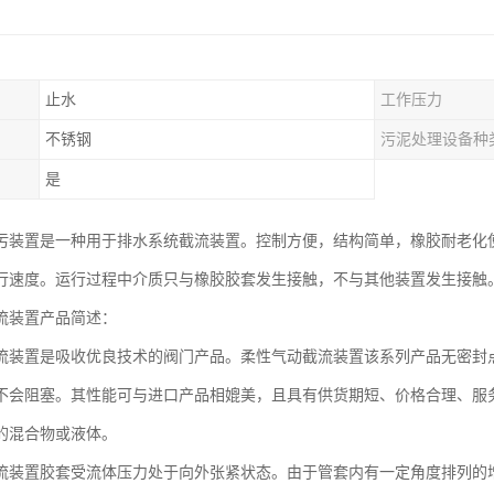
止水
工作压力
不锈钢
污泥处理设备种
是
污装置是一种用于排水系统截流装置。控制方便，结构简单，橡胶耐老化
行速度。运行过程中介质只与橡胶胶套发生接触，不与其他装置发生接触
流装置产品简述：
流装置是吸收优良技术的阀门产品。柔性气动截流装置该系列产品无密封
不会阻塞。其性能可与进口产品相媲美，且具有供货期短、价格合理、服
的混合物或液体。
流装置胶套受流体压力处于向外张紧状态。由于管套内有一定角度排列的