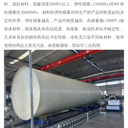
料。该款材料，屈服强度30MPA以上，弹性模量≥1500MPa,HDPE弹
性模量仅为800MPa，材料的弹性模量对所生产的产品环刚度起到决
定性作用，弹性模量越高，产品环刚度越高。高模量聚( HMPP )做
筒体材料，因其既具有高结晶度、高模量、耐温性和化学稳定性，
又具有良好的韧性和高抗冲击性能，绿色无污染可回收材料，填埋
使用对周边土质无污染。材质耐腐蚀，泵站可二次利用。