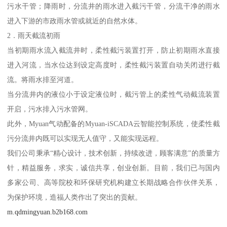
污水干管；降雨时，分流井的雨水进入截污干管，分流干净的雨水
进入下游的市政雨水管或就近的自然水体。
2．雨天截流初雨
当初期雨水流入截流井时，柔性截污装置打开，防止初期雨水直接
进入河流，当水位达到设定高度时，柔性截污装置自动关闭进行截
流。将雨水排至河道。
当分流井内的液位小于设定液位时，截污管上的柔性气动截流装置
开启，污水排入污水管网。
此外，Myuan气动配备的Myuan-iSCADA云智能控制系统，使柔性截
污分流井内既可以实现无人值守，又能实现远程。
我们公司秉承“精心设计，技术创新，持续改进，顾客满意”的质量方
针，精益服务，求实，诚信共享，创业创新。目前，我们已与国内
多家公司、高等院校和环保研究机构建立长期战略合作伙伴关系，
为保护环境，造福人类作出了突出的贡献。
m.qdmingyuan.b2b168.com