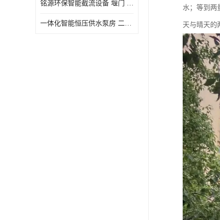
铭源环保智能截流设备 堰门 铸铁调节闸门作用 源头商家 可定制
水；等到两
水力自清洁格栅
一体化智能恒压供水泵房 二次加压供水设备户外智慧泵房
天与晴天的
除臭井盖
管中型内置防倒灌器