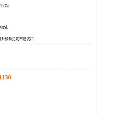
/台 起
平度市
流井设备污泥不易沉积
1130