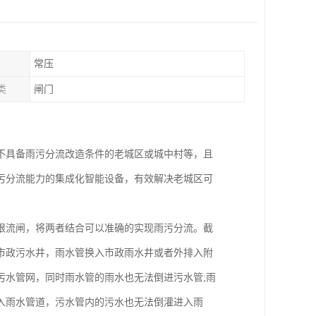
常压
类
闸门
不具备雨污分流改造条件的老城区或城中村等，且
污分流能力的集成化智能设备，有效解决老城区可
。
限流闸，将两者结合可以准确的实现雨污分流。截
市政污水井，雨水管换入市政雨水井或者外排入附
污水管网，同时雨水管的雨水也无法倒进污水管;雨
入雨水管道，污水管内的污水也无法倒灌进入雨