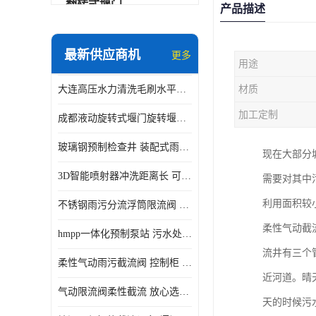
翻转式堰门
产品描述
智能一体化雨水泵站
最新供应商机
更多
用途
水面垃圾清理装置
大连高压水力清洗毛刷水平自清洁滚刷 水力自动冲洗系统 水力清洗
材质
智能一体化供水泵房
加工定制
成都液动旋转式堰门旋转堰门 自动控制 SUS304
智能一体化净水设备
玻璃钢预制检查井 装配式雨水污水井 初期弃流井 源头厂家
现在大部分
不锈钢浮筒阀
3D智能喷射器冲洗距离长 可270度旋转 高强度水压远距离喷洗
需要对其中
一体化泵闸
利用面积较
不锈钢雨污分流浮筒限流阀 DN150-DN1000 品质可信
浅层砂过滤系统
柔性气动截
hmpp一体化预制泵站 污水处理系统 乡镇学校市政排水 厂家供应
立交排水泵站
流井有三个
柔性气动雨污截流阀 控制柜 远程控制安全性高检修方便
真空冲洗装置
近河道。晴
气动限流阀柔性截流 放心选购 控源截污铭源环保
天的时候污
综合预制提升泵站