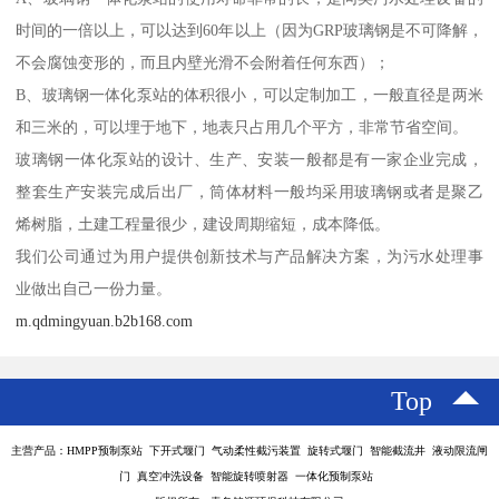
时间的一倍以上，可以达到60年以上（因为GRP玻璃钢是不可降解，
不会腐蚀变形的，而且内壁光滑不会附着任何东西）；
B、玻璃钢一体化泵站的体积很小，可以定制加工，一般直径是两米
和三米的，可以埋于地下，地表只占用几个平方，非常节省空间。
玻璃钢一体化泵站的设计、生产、安装一般都是有一家企业完成，
整套生产安装完成后出厂，筒体材料一般均采用玻璃钢或者是聚乙
烯树脂，土建工程量很少，建设周期缩短，成本降低。
我们公司通过为用户提供创新技术与产品解决方案，为污水处理事
业做出自己一份力量。
m.qdmingyuan.b2b168.com
Top
主营产品：HMPP预制泵站 下开式堰门 气动柔性截污装置 旋转式堰门 智能截流井 液动限流闸
门 真空冲洗设备 智能旋转喷射器 一体化预制泵站