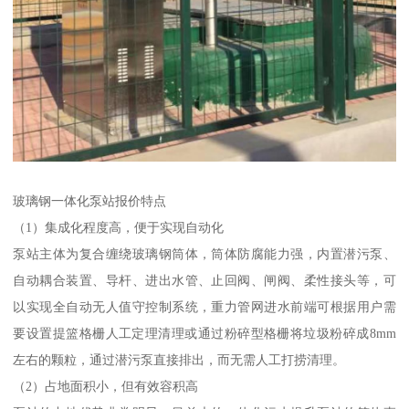
玻璃钢一体化泵站报价特点
（1）集成化程度高，便于实现自动化
泵站主体为复合缠绕玻璃钢筒体，筒体防腐能力强，内置潜污泵、
自动耦合装置、导杆、进出水管、止回阀、闸阀、柔性接头等，可
以实现全自动无人值守控制系统，重力管网进水前端可根据用户需
要设置提篮格栅人工定理清理或通过粉碎型格栅将垃圾粉碎成8mm
左右的颗粒，通过潜污泵直接排出，而无需人工打捞清理。
（2）占地面积小，但有效容积高