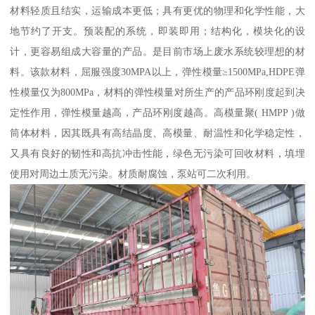
材料轻质且结实，运输成本更低；具有更优的物理和化学性能，大
地节约了开支。预装配的系统，即装即用；结构化，模块化的设
计，更容易组成大容量的产品。是目前市场上废水系统较理想的材
料。该款材料，屈服强度30MPA以上，弹性模量≥1500MPa,HDPE弹
性模量仅为800MPa，材料的弹性模量对所生产的产品环刚度起到决
定性作用，弹性模量越高，产品环刚度越高。高模量聚( HMPP )做
筒体材料，因其既具有高结晶度、高模量、耐温性和化学稳定性，
又具有良好的韧性和高抗冲击性能，绿色无污染可回收材料，填埋
使用对周边土质无污染。材质耐腐蚀，泵站可二次利用。