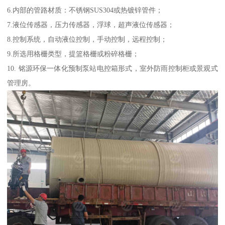
6.内部的管路材质：不锈钢SUS304或热镀锌管件；
7.液位传感器，压力传感器，浮球，超声液位传感器；
8.控制系统，自动液位控制，手动控制，远程控制；
9.所选用格栅类型，提篮格栅或粉碎格栅；
10. 铭源环保一体化预制泵站电控箱形式，室外防雨控制柜或景观式
管理房。