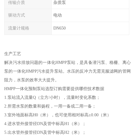
传输介质
杂质泵
驱动方式
电动
流量计规格
DN650
生产工艺
解决污水排放问题的一体化HMPP泵站，是具备潜污泵、格栅、离心
泵的一体化HMPP污水提升泵站。水压的反冲力无需克服滤网的管网
阻力，水泵的效率大大提升。
HMPP一体化预制泵站选型订购需要提供哪些技术数据
1.泵站流入流量Q（立方/小时），流量时变化系数；
2.所需水泵的数量和扬程，一用一备或二用一备；
3.室外地面标高H0（米），也可使用相对标高±0.00（米）
4.进水管外接管径DN及管中标高H1（米）；
5.出水管外接管径DN及管中标高H2（米）；