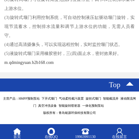
上游水位。
(3)旋转式堰门利用控制系统，可自动控制液压缸驱动堰门旋转，实
现节流蓄水，控制排水流量和调节上游水位的功能，无需人员看
守。
(4)通过高清摄像头，可以实现远程控制，实时监控堰门状态。
(5)液旋转式堰门采用橡胶密封，三(四)面止水，密封效果好。
m.qdmingyuan.b2b168.com
Top
主营产品：HMPP预制泵站 下开式堰门 气动柔性截污装置 旋转式堰门 智能截流井 液动限流闸
门 真空冲洗设备 智能旋转喷射器 一体化预制泵站
版权所有：青岛铭源环保科技有限公司
首页
在线QQ
19963991130
在线留言