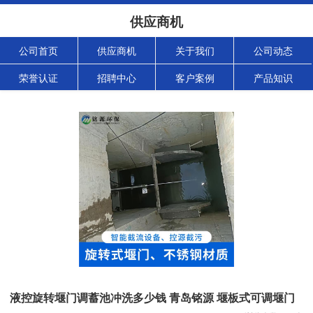
供应商机
公司首页
供应商机
关于我们
公司动态
荣誉认证
招聘中心
客户案例
产品知识
液控旋转堰门调蓄池冲洗多少钱 青岛铭源 堰板式可调堰门