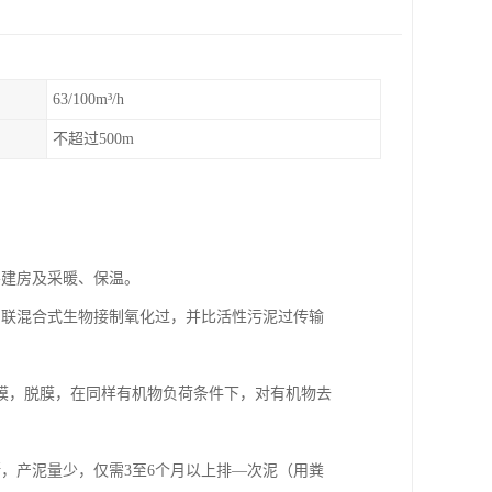
63/100m³/h
不超过500m
要建房及采暖、保温。
串联混合式生物接制氧化过，并比活性污泥过传输
膜，脱膜，在同样有机物负荷条件下，对有机物去
，产泥量少，仅需3至6个月以上排—次泥（用粪