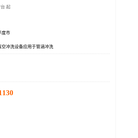
/台 起
平度市
真空冲洗设备应用于管涵冲洗
1130