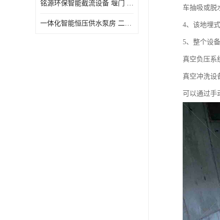
铭源环保智能截流设备 堰门 铸铁调节闸门作用 源头商家 可定制
车抽吸或脱
水力自清洁格栅
一体化智能恒压供水泵房 二次加压供水设备户外智慧泵房
4、该地埋
除臭井盖
5、整个设
管中型内置防倒灌器
真空负压系
真空冲洗设
可以通过手