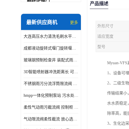
翻转式堰门
产品描述
智能一体化雨水泵站
最新供应商机
更多
外形尺寸
水面垃圾清理装置
大连高压水力清洗毛刷水平自清洁滚刷 水力自动冲洗系统 水力清洗
适应宽度
智能一体化供水泵房
型号
成都液动旋转式堰门旋转堰门 自动控制 SUS304
智能一体化净水设备
玻璃钢预制检查井 装配式雨水污水井 初期弃流井 源头厂家
Myuan-
不锈钢浮筒阀
3D智能喷射器冲洗距离长 可270度旋转 高强度水压远距离喷洗
1、设备可
一体化泵闸
2、二级生
不锈钢雨污分流浮筒限流阀 DN150-DN1000 品质可信
浅层砂过滤系统
传输结果小
hmpp一体化预制泵站 污水处理系统 乡镇学校市政排水 厂家供应
立交排水泵站
水水质稳定
柔性气动雨污截流阀 控制柜 远程控制安全性高检修方便
真空冲洗装置
除率高，能
气动限流阀柔性截流 放心选购 控源截污铭源环保
3、生化边
综合预制提升泵站