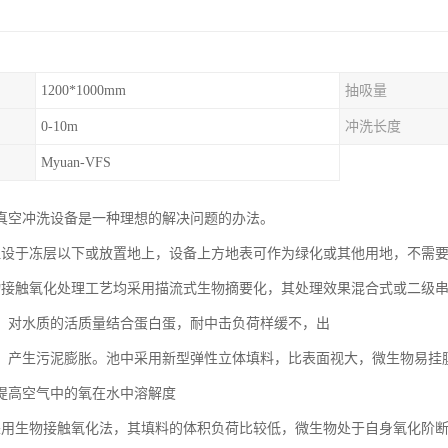
1200*1000mm
抽吸量
0-10m
冲洗长度
Myuan-VFS
VFS真空冲洗设备是一种理想的解决问题的办法。
埋设于冻层以下或放置地上，设备上方地表可作为绿化或其他用地，不需
物接触氧化处理工艺均采用描流式生物摘要化，其处理效果混合式或二级
，对水质的活质量结合蛋白蛋，耐中击负荷样缓不，出
，产生污泥膨胀。池中采用新型弹性立体填料，比表面视大，微生物易挂
提高空气中的氧在水中溶解度
采用生物接触氧化法，其填料的体积负荷比较低，微生物处于自身氧化阶断