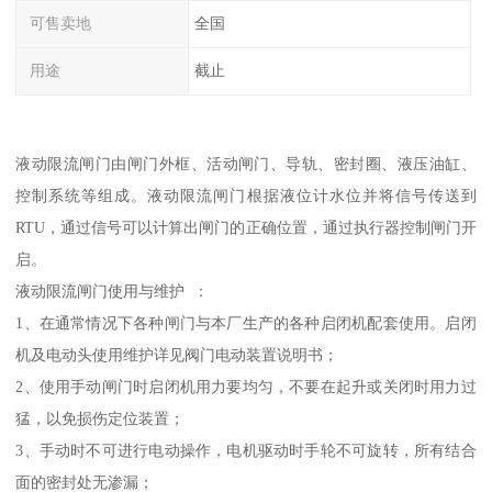
可售卖地
全国
用途
截止
液动限流闸门由闸门外框、活动闸门、导轨、密封圈、液压油缸、
控制系统等组成。液动限流闸门根据液位计水位并将信号传送到
RTU，通过信号可以计算出闸门的正确位置，通过执行器控制闸门开
启。
液动限流闸门使用与维护 ：
1、在通常情况下各种闸门与本厂生产的各种启闭机配套使用。启闭
机及电动头使用维护详见阀门电动装置说明书；
2、使用手动闸门时启闭机用力要均匀，不要在起升或关闭时用力过
猛，以免损伤定位装置；
3、手动时不可进行电动操作，电机驱动时手轮不可旋转，所有结合
面的密封处无渗漏；