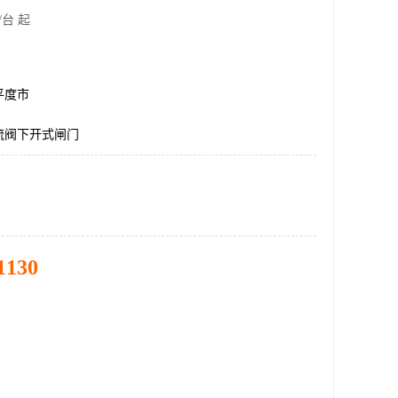
/台 起
平度市
流阀下开式闸门
1130