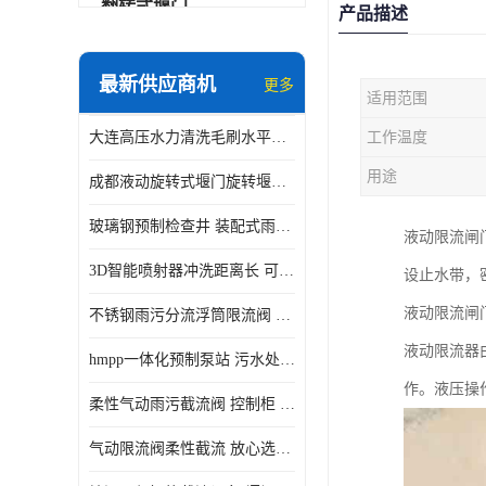
翻转式堰门
产品描述
智能一体化雨水泵站
最新供应商机
更多
适用范围
水面垃圾清理装置
大连高压水力清洗毛刷水平自清洁滚刷 水力自动冲洗系统 水力清洗
工作温度
智能一体化供水泵房
用途
成都液动旋转式堰门旋转堰门 自动控制 SUS304
智能一体化净水设备
玻璃钢预制检查井 装配式雨水污水井 初期弃流井 源头厂家
液动限流闸
不锈钢浮筒阀
3D智能喷射器冲洗距离长 可270度旋转 高强度水压远距离喷洗
设止水带，密
一体化泵闸
液动限流闸
不锈钢雨污分流浮筒限流阀 DN150-DN1000 品质可信
浅层砂过滤系统
液动限流器
hmpp一体化预制泵站 污水处理系统 乡镇学校市政排水 厂家供应
立交排水泵站
作。液压操
柔性气动雨污截流阀 控制柜 远程控制安全性高检修方便
真空冲洗装置
气动限流阀柔性截流 放心选购 控源截污铭源环保
综合预制提升泵站