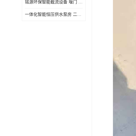
铭源环保智能截流设备 堰门 铸铁调节闸门作用 源头商家 可定制
水力自清洁格栅
一体化智能恒压供水泵房 二次加压供水设备户外智慧泵房
除臭井盖
管中型内置防倒灌器