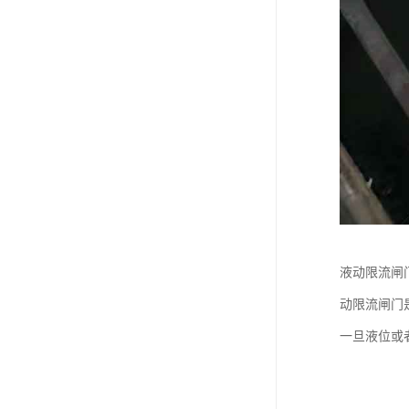
液动限流闸
动限流闸门
一旦液位或