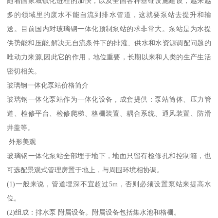
随着国家城镇化进程的加快，以及全国各种基础设施建设，越来越
多的领域里的废水不能自流到排水管道，这就要泵站去提升和输
送。目前国内对玻璃钢一体化预制泵站的求非常大。泵站是为水提
供势能和压能,解决无自流条件下的排灌、供水和水资源调配问题的
唯动力来源,因此它的作用，地位重要，长期以来和人类的生产生活
密切相关。
玻璃钢一体化泵站价格简介
玻璃钢一体化泵站作为一体化设备，成套提供：泵站筒体、压力管
道、检修平台、检修爬梯、格栅装置、耦合系统、通风装置、防滑
井盖等。
外形美观
玻璃钢一体化泵站全部埋于地下，地面只留有检修孔和控制箱，也
可选配景观式管理房置于地上，与周围环境相协调。
(1)一般来说，管道埋深不宜超过5m，否则必须设置泵站来提高水
位。
(2)组成：排水泵 附属设备。附属设备包括集水池和格栅。