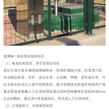
玻璃钢一体化泵站报价特点
（1）集成化程度高，便于实现自动化
泵站主体为复合缠绕玻璃钢筒体，筒体防腐能力强，内置潜污泵、
自动耦合装置、导杆、进出水管、止回阀、闸阀、柔性接头等，可
以实现全自动无人值守控制系统，重力管网进水前端可根据用户需
要设置提篮格栅人工定理清理或通过粉碎型格栅将垃圾粉碎成8mm
左右的颗粒，通过潜污泵直接排出，而无需人工打捞清理。
（2）占地面积小，但有效容积高