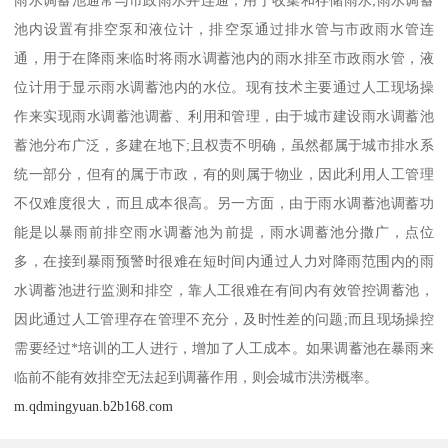
雨水调蓄池通常与市政雨水井连通，用于收集和存储雨水;雨水调蓄
池内设置有排空泵和液位计，排空泵通过排水管与市政雨水管连
通，用于在降雨来临时将雨水调蓄池内的雨水排至市政雨水管，液
位计用于显示雨水调蓄池内的水位。现有技术主要通过人工现场操
作来实现雨水调蓄池调蓄、利用和管理，由于城市建设雨水调蓄池
蓄池分布广泛，多建在地下;且权责不明确，虽然都属于城市排水系
统一部分，但有的属于市政，有的则属于物业，因此利用人工管理
不仅难度很大，而且成本很高。另一方面，由于雨水调蓄池调蓄功
能是以暴雨前排空雨水调蓄池为前提，雨水调蓄池分撒广，点位
多，在接到暴雨预警时很难在短时间内通过人力对降雨范围内的雨
水调蓄池进行监测和排空，靠人工很难在有间内有效管控调蓄池，
因此通过人工管理存在管理不充分，及时性差的问题;而且现场操控
需要经过*培训的工人进行，增加了人工成本。如果调蓄池在暴雨来
临前不能有效排空无法起到调蕃作用，则会城市洪涝概率。
m.qdmingyuan.b2b168.com