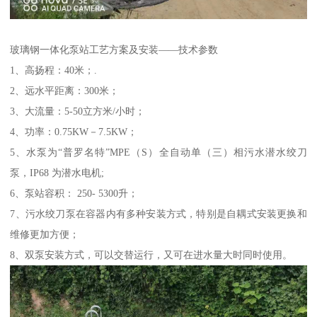
玻璃钢一体化泵站工艺方案及安装——技术参数
1、高扬程：40米；.
2、远水平距离：300米；
3、大流量：5-50立方米/小时；
4、功率：0.75KW－7.5KW；
5、水泵为“普罗名特”MPE（S）全自动单（三）相污水潜水绞刀
泵，IP68 为潜水电机;
6、泵站容积： 250- 5300升；
7、污水绞刀泵在容器内有多种安装方式，特别是自耦式安装更换和
维修更加方便；
8、双泵安装方式，可以交替运行，又可在进水量大时同时使用。