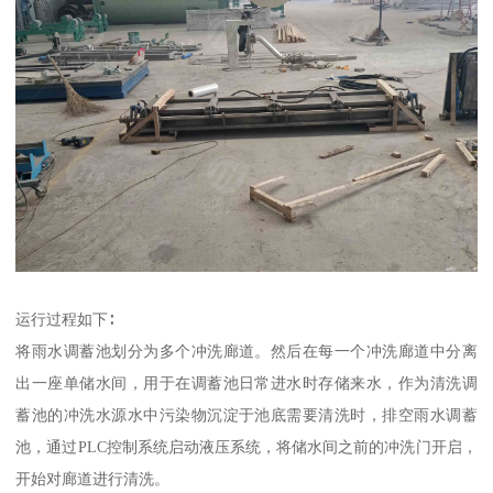
运行过程如下∶
将雨水调蓄池划分为多个冲洗廊道。然后在每一个冲洗廊道中分离
出一座单储水间，用于在调蓄池日常进水时存储来水，作为清洗调
蓄池的冲洗水源水中污染物沉淀于池底需要清洗时，排空雨水调蓄
池，通过PLC控制系统启动液压系统，将储水间之前的冲洗门开启，
开始对廊道进行清洗。