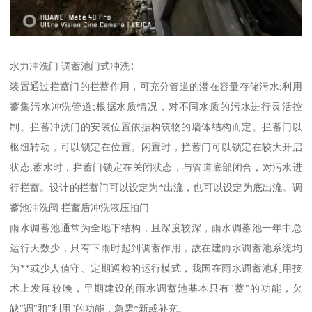
水力冲洗门 调蓄池门式冲洗∶
装置通过拦蓄门的拦蓄作用，可充分管道的潜在容量存储污水;利用
蓄集污水冲洗管道;根据水质情况，对不同水质的污水进行灵活控
制。拦蓄冲洗门的安装位置依据构筑物的墙体结构而定。拦蓄门以
枢纽转动，可以锁定在位置。闲置时，拦蓄门可以锁定在较大开启
状态;蓄水时，拦蓄门锁定在关闭状态，与管道底部闭合，对污水进
行拦蓄。设计的拦蓄门可以设定为*出流，也可以设定为底出流。调
蓄池冲洗阀 拦蓄盾冲洗液压拍门
雨水调蓄池通常为全地下结构，且深度较深，雨水调蓄池一年中总
运行天数少，只有下雨时起到调蓄作用，故在建雨水调蓄池系统均
为**或少人值守、定期巡检的运行模式，我国在雨水调蓄池利用技
术上发展较晚，早期建设的雨水调蓄池基本只有"蓄"的功能，欠
缺"调"和"利用"的功能，急需*新或补充。