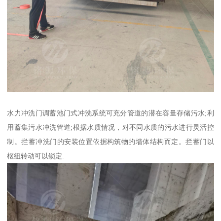
水力冲洗门调蓄池门式冲洗系统可充分管道的潜在容量存储污水;利
用蓄集污水冲洗管道;根据水质情况，对不同水质的污水进行灵活控
制。拦蓄冲洗门的安装位置依据构筑物的墙体结构而定。拦蓄门以
枢纽转动可以锁定.