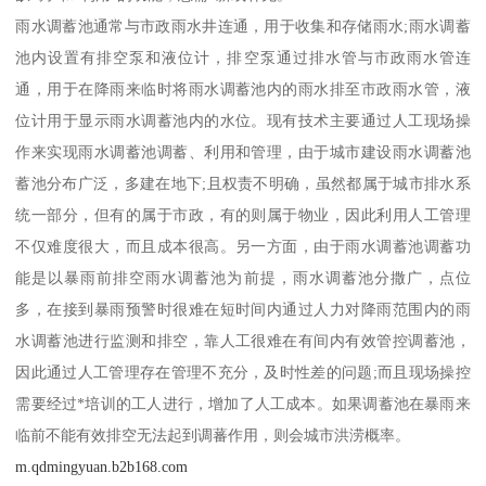
雨水调蓄池通常与市政雨水井连通，用于收集和存储雨水;雨水调蓄
池内设置有排空泵和液位计，排空泵通过排水管与市政雨水管连
通，用于在降雨来临时将雨水调蓄池内的雨水排至市政雨水管，液
位计用于显示雨水调蓄池内的水位。现有技术主要通过人工现场操
作来实现雨水调蓄池调蓄、利用和管理，由于城市建设雨水调蓄池
蓄池分布广泛，多建在地下;且权责不明确，虽然都属于城市排水系
统一部分，但有的属于市政，有的则属于物业，因此利用人工管理
不仅难度很大，而且成本很高。另一方面，由于雨水调蓄池调蓄功
能是以暴雨前排空雨水调蓄池为前提，雨水调蓄池分撒广，点位
多，在接到暴雨预警时很难在短时间内通过人力对降雨范围内的雨
水调蓄池进行监测和排空，靠人工很难在有间内有效管控调蓄池，
因此通过人工管理存在管理不充分，及时性差的问题;而且现场操控
需要经过*培训的工人进行，增加了人工成本。如果调蓄池在暴雨来
临前不能有效排空无法起到调蕃作用，则会城市洪涝概率。
m.qdmingyuan.b2b168.com