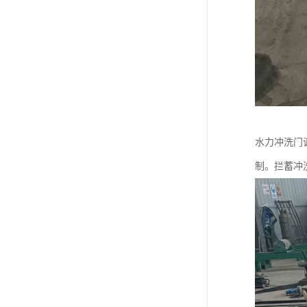
水力冲洗门
制。拦蓄冲