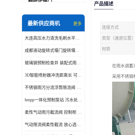
翻转式堰门
产品描述
智能一体化雨水泵站
最新供应商机
更多
连接方式
水面垃圾清理装置
大连高压水力清洗毛刷水平自清洁滚刷 水力自动冲洗系统 水力清洗
类型（通道位置
智能一体化供水泵房
材质
成都液动旋转式堰门旋转堰门 自动控制 SUS304
智能一体化净水设备
玻璃钢预制检查井 装配式雨水污水井 初期弃流井 源头厂家
在雨水调蓄
不锈钢浮筒阀
3D智能喷射器冲洗距离长 可270度旋转 高强度水压远距离喷洗
采用不锈钢
一体化泵闸
不锈钢雨污分流浮筒限流阀 DN150-DN1000 品质可信
浅层砂过滤系统
hmpp一体化预制泵站 污水处理系统 乡镇学校市政排水 厂家供应
立交排水泵站
柔性气动雨污截流阀 控制柜 远程控制安全性高检修方便
真空冲洗装置
气动限流阀柔性截流 放心选购 控源截污铭源环保
综合预制提升泵站