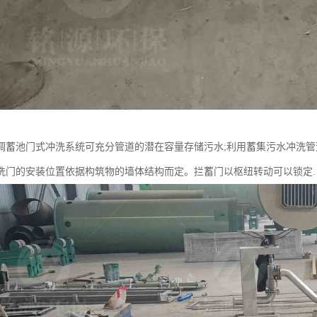
调蓄池门式冲洗系统可充分管道的潜在容量存储污水;利用蓄集污水冲洗管
洗门的安装位置依据构筑物的墙体结构而定。拦蓄门以枢纽转动可以锁定.