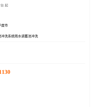
/台 起
平度市
动冲洗系统雨水调蓄池冲洗
1130