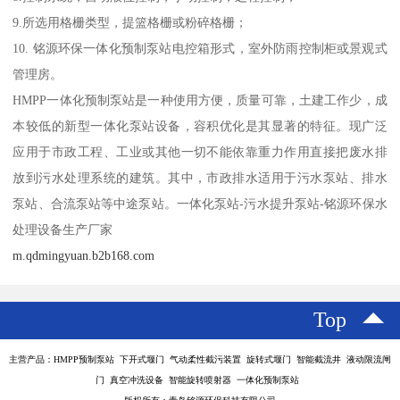
9.所选用格栅类型，提篮格栅或粉碎格栅；
10. 铭源环保一体化预制泵站电控箱形式，室外防雨控制柜或景观式
管理房。
HMPP一体化预制泵站是一种使用方便，质量可靠，土建工作少，成
本较低的新型一体化泵站设备，容积优化是其显著的特征。现广泛
应用于市政工程、工业或其他一切不能依靠重力作用直接把废水排
放到污水处理系统的建筑。其中，市政排水适用于污水泵站、排水
泵站、合流泵站等中途泵站。一体化泵站-污水提升泵站-铭源环保水
处理设备生产厂家
m.qdmingyuan.b2b168.com
Top
主营产品：HMPP预制泵站 下开式堰门 气动柔性截污装置 旋转式堰门 智能截流井 液动限流闸
门 真空冲洗设备 智能旋转喷射器 一体化预制泵站