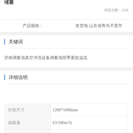
堵塞
浏览次数：
24
次
产品规格：
发货地:
山东省青岛平度市
关键词
济南调蓄池真空冲洗设备调蓄池雨季紧急溢流
详细说明
外形尺寸
1200*1000mm
抽吸量
63/100m³/h