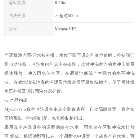
适应宽度
0-10m
冲洗长度
不超过500m
型号
Myuan-VFS
当调蓄池内雨/污水被外排，水位下降至设定的液位值时，控制阀门
组自动转换，冲洗室内的真空被破坏，此时冲洗室内的水冲击能量
迅速释放，冲入雨水储存区。在调薏池底部产生强力的水平冲洗
波。有效地清洗池底的污泥及垃圾杂质至聚集坑槽内，便于后续排
水泵外排及进行固液分离处置。
02 产品构成
Myuan-VFS真空冲洗设备由真空装置底座、自动隔膜装置，直空负
压站系统，控制阀门组、智能控制柜组成。
采用真空冲洗设备的调蓄池由存水室、雨水储存区和冲洗水排放
区 组成。根据池型可以在一个调蓄池中设置一个或多个存水室，可