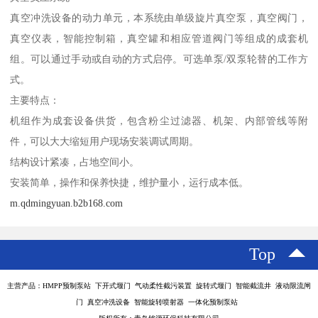
真空冲洗设备的动力单元，本系统由单级旋片真空泵，真空阀门，
真空仪表，智能控制箱，真空罐和相应管道阀门等组成的成套机
组。可以通过手动或自动的方式启停。可选单泵/双泵轮替的工作方
式。
主要特点：
机组作为成套设备供货，包含粉尘过滤器、机架、内部管线等附
件，可以大大缩短用户现场安装调试周期。
结构设计紧凑，占地空间小。
安装简单，操作和保养快捷，维护量小，运行成本低。
m.qdmingyuan.b2b168.com
Top
主营产品：HMPP预制泵站 下开式堰门 气动柔性截污装置 旋转式堰门 智能截流井 液动限流闸
门 真空冲洗设备 智能旋转喷射器 一体化预制泵站