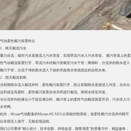
气动柔性截污装置特点
1．晴天截流污水
重力自流：城市污水直接流入污水管道，实现旱流污水入污水管道。 截污管道上的柔
性气动截流装置打开，旱流污水经截污管截至污水干管；降雨时，分流井的雨水进入
截污干管，分流干净的雨水进入下游的市政雨水管或就近的自然水体。
2．雨天截流初雨
当初期雨水流入截流井时，柔性截污装置打开，防止初期雨水直接进入河流，当水位
达到设定高度时，柔性截污装置自动关闭进行截流。将雨水排至河道。
当分流井内的液位小于设定液位时，截污管上的柔性气动截流装置开启，污水排入污
水管网。
此外，Myuan气动配备的Myuan-iSCADA云智能控制系统，使柔性截污分流井内既可
以实现无人值守，又能实现远程。
我们公司秉承“精心设计，技术创新，持续改进，顾客满意”的质量方针，精益服务，