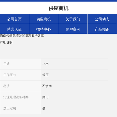
海南气动截流装置提高截污效率 柔性截污报价
供应商机
浏览次数：
36
次
产品规格：
公司首页
供应商机
关于我们
公司动态
发货地:
山东省青岛平度市
荣誉认证
招聘中心
客户案例
产品知识
关键词
海南气动截流装置提高截污效率
详细说明
用途
止水
工作压力
常压
材质
不锈钢
污泥处理设备种类
闸门
加工定制
是