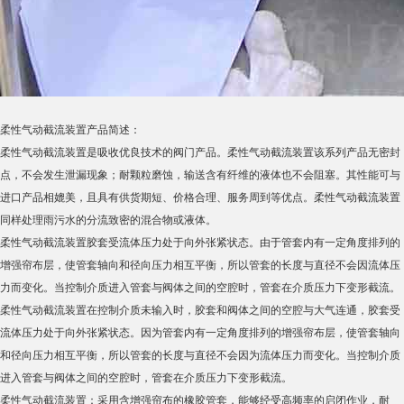
柔性气动截流装置产品简述：
柔性气动截流装置是吸收优良技术的阀门产品。柔性气动截流装置该系列产品无密封
点，不会发生泄漏现象；耐颗粒磨蚀，输送含有纤维的液体也不会阻塞。其性能可与
进口产品相媲美，且具有供货期短、价格合理、服务周到等优点。柔性气动截流装置
同样处理雨污水的分流致密的混合物或液体。
柔性气动截流装置胶套受流体压力处于向外张紧状态。由于管套内有一定角度排列的
增强帘布层，使管套轴向和径向压力相互平衡，所以管套的长度与直径不会因流体压
力而变化。当控制介质进入管套与阀体之间的空腔时，管套在介质压力下变形截流。
柔性气动截流装置在控制介质未输入时，胶套和阀体之间的空腔与大气连通，胶套受
流体压力处于向外张紧状态。因为管套内有一定角度排列的增强帘布层，使管套轴向
和径向压力相互平衡，所以管套的长度与直径不会因为流体压力而变化。当控制介质
进入管套与阀体之间的空腔时，管套在介质压力下变形截流。
柔性气动截流装置：采用含增强帘布的橡胶管套，能够经受高频率的启闭作业，耐