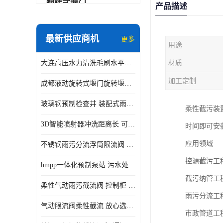
翻转式堰门
产品描述
智能一体化雨水泵站
最新供应商机
更多
用途
水面垃圾清理装置
大连高压水力清洗毛刷水平自清洁滚刷 水力自动冲洗系统 水力清洗
材质
智能一体化供水泵房
加工定制
成都液动旋转式堰门旋转堰门 自动控制 SUS304
智能一体化净水设备
玻璃钢预制检查井 装配式雨水污水井 初期弃流井 源头厂家
柔性截污装
不锈钢浮筒阀
3D智能喷射器冲洗距离长 可270度旋转 高强度水压远距离喷洗
时间即可安
一体化泵闸
应用领域
不锈钢雨污分流浮筒限流阀 DN150-DN1000 品质可信
浅层砂过滤系统
控源截污工
hmpp一体化预制泵站 污水处理系统 乡镇学校市政排水 厂家供应
立交排水泵站
截污纳管工
柔性气动雨污截流阀 控制柜 远程控制安全性高检修方便
真空冲洗装置
雨污分流工
气动限流阀柔性截流 放心选购 控源截污铭源环保
市政管道工
综合预制提升泵站