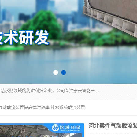
青岛铭源环保科技有限公司是一家专注于环保与智慧水务领域的先进科技企业，公司专注于云智能一体化HMPP预制泵站、智能截流井设备、调蓄池雨洪管理设备、水务循环利用、云智慧水务开发及新型环保技术研发等领域。
性气动截流装置提高截污效率 排水系统截流装置
河北柔性气动截流装