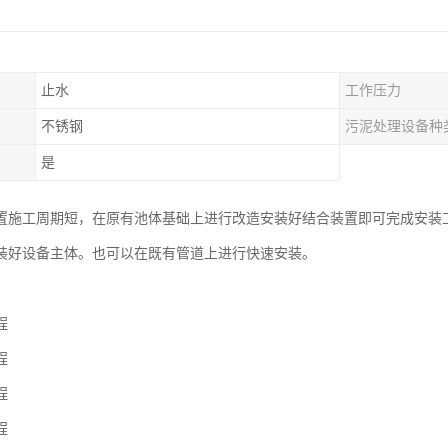
止水
工作压力
不锈钢
污泥处理设备种
是
置施工周期短，在原有池体基础上进行改造安装好结合装置即可完成安装
装好设备主体。也可以在既有管道上进行快速安装。
程
程
程
程