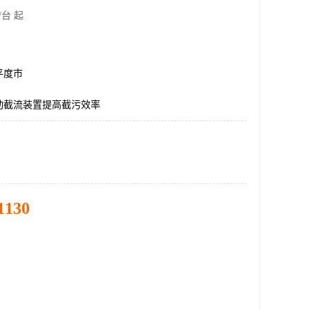
/台 起
平度市
动截流装置提高截污效率
1130