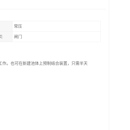
常压
类
闸门
工作。也可在新建池体上预制结合装置，只需半天