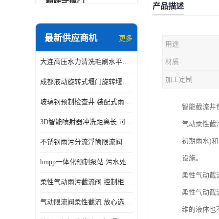
翻转式堰门
产品描述
智能一体化雨水泵站
最新供应商机
更多
用途
水面垃圾清理装置
大连高压水力清洗毛刷水平自清洁滚刷 水力自动冲洗系统 水力清洗
材质
智能一体化供水泵房
加工定制
成都液动旋转式堰门旋转堰门 自动控制 SUS304
智能一体化净水设备
玻璃钢预制检查井 装配式雨水污水井 初期弃流井 源头厂家
智能截流井
不锈钢浮筒阀
3D智能喷射器冲洗距离长 可270度旋转 高强度水压远距离喷洗
气动柔性截
一体化泵闸
初期雨水)
不锈钢雨污分流浮筒限流阀 DN150-DN1000 品质可信
浅层砂过滤系统
设施。
hmpp一体化预制泵站 污水处理系统 乡镇学校市政排水 厂家供应
立交排水泵站
柔性气动截
柔性气动雨污截流阀 控制柜 远程控制安全性高检修方便
真空冲洗装置
柔性气动截
气动限流阀柔性截流 放心选购 控源截污铭源环保
维的液体也
综合预制提升泵站