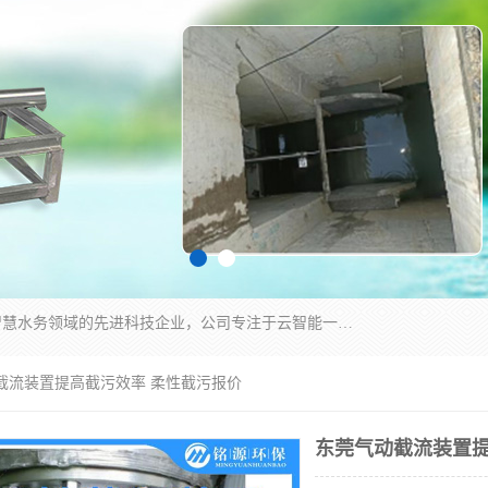
青岛铭源环保科技有限公司是一家专注于环保与智慧水务领域的先进科技企业，公司专注于云智能一体化HMPP预制泵站、智能截流井设备、调蓄池雨洪管理设备、水务循环利用、云智慧水务开发及新型环保技术研发等领域。
动截流装置提高截污效率 柔性截污报价
东莞气动截流装置提