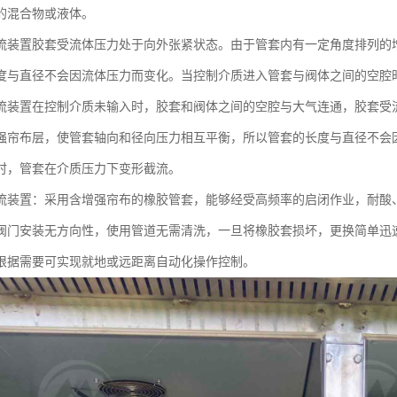
的混合物或液体。
流装置胶套受流体压力处于向外张紧状态。由于管套内有一定角度排列的
度与直径不会因流体压力而变化。当控制介质进入管套与阀体之间的空腔
流装置在控制介质未输入时，胶套和阀体之间的空腔与大气连通，胶套受
强帘布层，使管套轴向和径向压力相互平衡，所以管套的长度与直径不会
时，管套在介质压力下变形截流。
流装置：采用含增强帘布的橡胶管套，能够经受高频率的启闭作业，耐酸
阀门安装无方向性，使用管道无需清洗，一旦将橡胶套损坏，更换简单迅
根据需要可实现就地或远距离自动化操作控制。