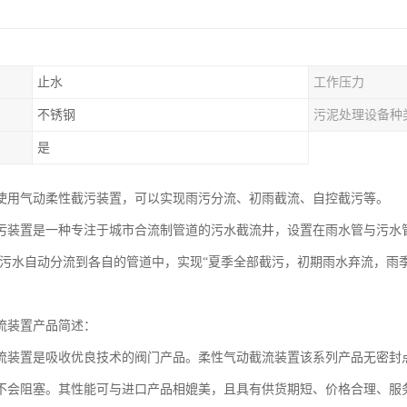
止水
工作压力
不锈钢
污泥处理设备种
是
使用气动柔性截污装置，可以实现雨污分流、初雨截流、自控截污等。
污装置是一种专注于城市合流制管道的污水截流井，设置在雨水管与污水
和污水自动分流到各自的管道中，实现“夏季全部截污，初期雨水弃流，雨
流装置产品简述：
流装置是吸收优良技术的阀门产品。柔性气动截流装置该系列产品无密封
不会阻塞。其性能可与进口产品相媲美，且具有供货期短、价格合理、服