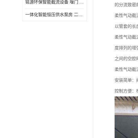
铭源环保智能截流设备 堰门 铸铁调节闸门作用 源头商家 可定制
的分流致密
水力自清洁格栅
一体化智能恒压供水泵房 二次加压供水设备户外智慧泵房
柔性气动截
除臭井盖
以管套的长
管中型内置防倒灌器
柔性气动截
度排列的增
之间的空腔
柔性气动截
安装简单：
控制方便：