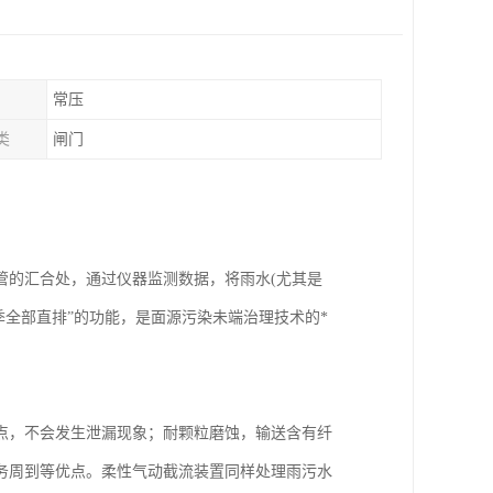
常压
类
闸门
管的汇合处，通过仪器监测数据，将雨水(尤其是
季全部直排”的功能，是面源污染未端治理技术的*
点，不会发生泄漏现象；耐颗粒磨蚀，输送含有纤
务周到等优点。柔性气动截流装置同样处理雨污水