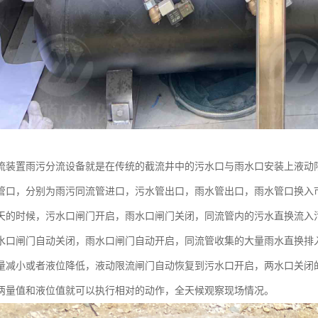
流装置雨污分流设备就是在传统的截流井中的污水口与雨水口安装上液动
管口，分别为雨污同流管进口，污水管出口，雨水管出口，雨水管口换入
天的时候，污水口闸门开启，雨水口闸门关闭，同流管内的污水直换流入
水口闸门自动关闭，雨水口闸门自动开启，同流管收集的大量雨水直换排
量减小或者液位降低，液动限流闸门自动恢复到污水口开启，两水口关闭
两量值和液位值就可以执行相对的动作，全天候观察现场情况。