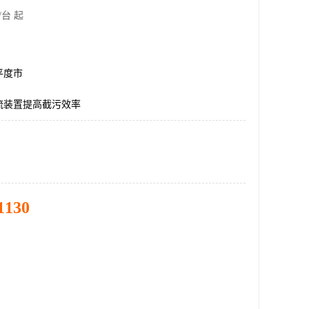
/台 起
平度市
流装置提高截污效率
1130