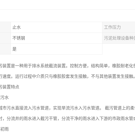
止水
工作压力
不锈钢
污泥处理设备种
是
污装置是一种用于排水系统截流装置。控制方便，结构简单，橡胶耐老化
行速度。运行过程中介质只与橡胶胶套发生接触，不与其他装置发生接触
污装置特点
流污水
城市污水直接流入污水管道，实现旱流污水入污水管道。 截污管道上的
时，分流井的雨水进入截污干管，分流干净的雨水进入下游的市政雨水管
流初雨