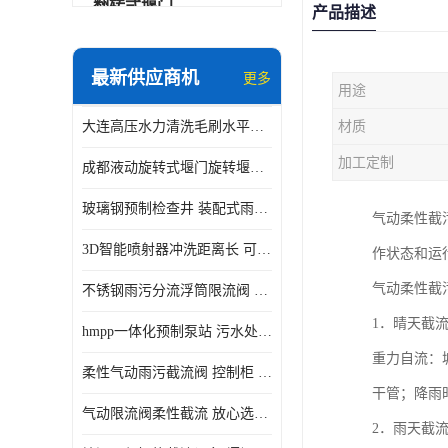
翻转式堰门
产品描述
智能一体化雨水泵站
最新供应商机
更多
用途
水面垃圾清理装置
大连高压水力清洗毛刷水平自清洁滚刷 水力自动冲洗系统 水力清洗
材质
智能一体化供水泵房
加工定制
成都液动旋转式堰门旋转堰门 自动控制 SUS304
智能一体化净水设备
玻璃钢预制检查井 装配式雨水污水井 初期弃流井 源头厂家
气动柔性截
不锈钢浮筒阀
3D智能喷射器冲洗距离长 可270度旋转 高强度水压远距离喷洗
作状态和运
一体化泵闸
气动柔性截
不锈钢雨污分流浮筒限流阀 DN150-DN1000 品质可信
浅层砂过滤系统
1．晴天截
hmpp一体化预制泵站 污水处理系统 乡镇学校市政排水 厂家供应
立交排水泵站
重力自流：
柔性气动雨污截流阀 控制柜 远程控制安全性高检修方便
真空冲洗装置
干管；降雨
气动限流阀柔性截流 放心选购 控源截污铭源环保
2．雨天截
综合预制提升泵站