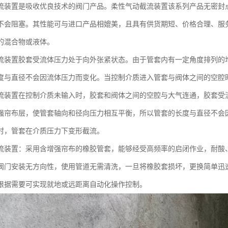
流装置是吸收优良技术的阀门产品。柔性气动截流装置该系列产品无密封
不会阻塞。其性能可与进口产品相媲美，且具有供货期短、价格合理、服
的混合物或液体。
流装置胶套受流体压力处于向外张紧状态。由于管套内有一定角度排列的
度与直径不会因流体压力而变化。当控制介质进入管套与阀体之间的空腔
流装置在控制介质未输入时，胶套和阀体之间的空腔与大气连通，胶套受
强帘布层，使管套轴向和径向压力相互平衡，所以管套的长度与直径不会
时，管套在介质压力下变形截流。
流装置：采用含增强帘布的橡胶管套，能够经受高频率的启闭作业，耐酸
阀门安装无方向性，使用管道无需清洗，一旦将橡胶套损坏，更换简单迅
根据需要可实现就地或远距离自动化操作控制。