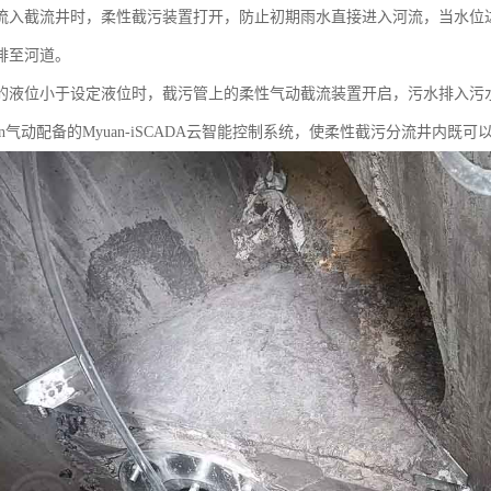
流入截流井时，柔性截污装置打开，防止初期雨水直接进入河流，当水位
排至河道。
的液位小于设定液位时，截污管上的柔性气动截流装置开启，污水排入污
an气动配备的Myuan-iSCADA云智能控制系统，使柔性截污分流井内