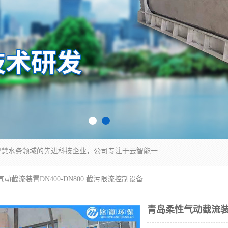
青岛铭源环保科技有限公司是一家专注于环保与智慧水务领域的先进科技企业，公司专注于云智能一体化HMPP预制泵站、智能截流井设备、调蓄池雨洪管理设备、水务循环利用、云智慧水务开发及新型环保技术研发等领域。
气动截流装置DN400-DN800 截污限流控制设备
青岛柔性气动截流装置