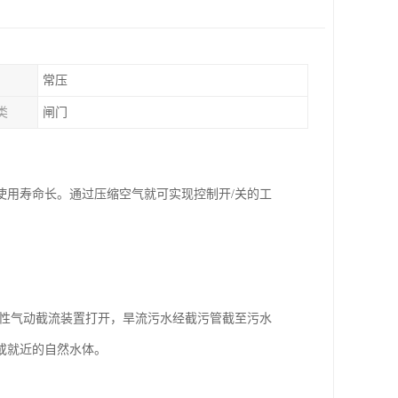
常压
类
闸门
使用寿命长。通过压缩空气就可实现控制开/关的工
。
柔性气动截流装置打开，旱流污水经截污管截至污水
或就近的自然水体。