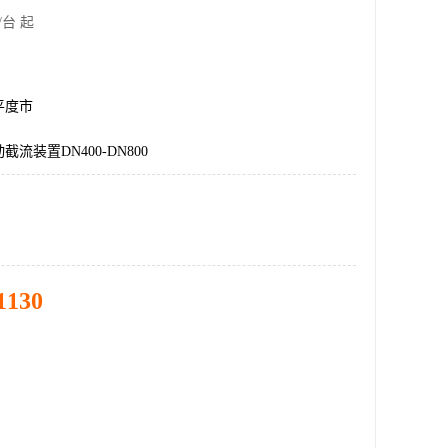
/台 起
平度市
流装置DN400-DN800
1130