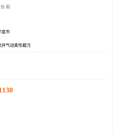
/台 起
平度市
流井气动柔性截污
1130