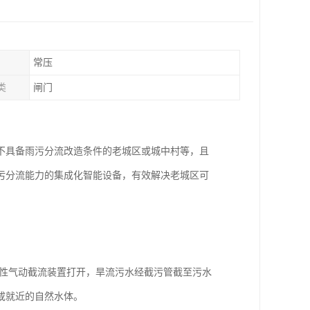
常压
类
闸门
不具备雨污分流改造条件的老城区或城中村等，且
污分流能力的集成化智能设备，有效解决老城区可
。
柔性气动截流装置打开，旱流污水经截污管截至污水
或就近的自然水体。