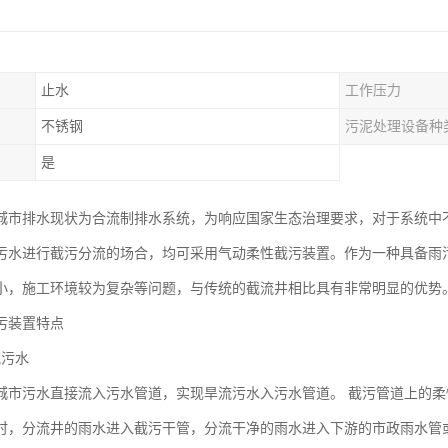
止水
工作压力
不锈钢
污泥处理设备种
是
城市排水现状为合流制排水系统，为响应国家生态治理要求，对于系统中
污水进行截污分流的场合，均可采用气动柔性截污装置。作为一种具备雨
小，施工环境较为复杂等问题，与传统的截流井相比具有非常明显的优势
污装置特点
流污水
城市污水直接流入污水管道，实现旱流污水入污水管道。 截污管道上的
时，分流井的雨水进入截污干管，分流干净的雨水进入下游的市政雨水管