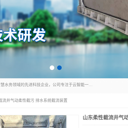
青岛铭源环保科技有限公司是一家专注于环保与智慧水务领域的先进科技企业，公司专注于云智能一体化HMPP预制泵站、智能截流井设备、调蓄池雨洪管理设备、水务循环利用、云智慧水务开发及新型环保技术研发等领域。
性截流井气动柔性截污 排水系统截流装置
山东柔性截流井气动