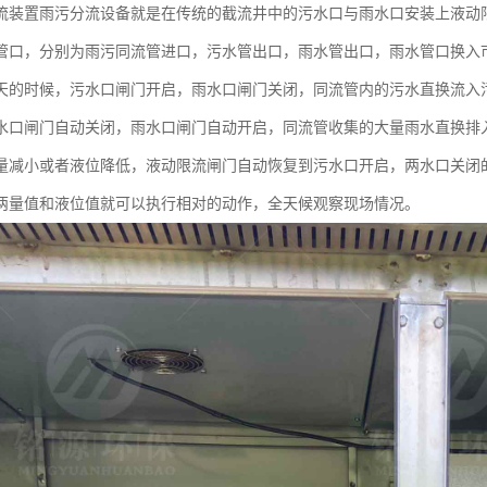
流装置雨污分流设备就是在传统的截流井中的污水口与雨水口安装上液动
管口，分别为雨污同流管进口，污水管出口，雨水管出口，雨水管口换入
天的时候，污水口闸门开启，雨水口闸门关闭，同流管内的污水直换流入
水口闸门自动关闭，雨水口闸门自动开启，同流管收集的大量雨水直换排
量减小或者液位降低，液动限流闸门自动恢复到污水口开启，两水口关闭
两量值和液位值就可以执行相对的动作，全天候观察现场情况。