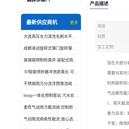
翻转式堰门
产品描述
智能一体化雨水泵站
最新供应商机
更多
用途
水面垃圾清理装置
大连高压水力清洗毛刷水平自清洁滚刷 水力自动冲洗系统 水力清洗
材质
智能一体化供水泵房
加工定制
成都液动旋转式堰门旋转堰门 自动控制 SUS304
智能一体化净水设备
玻璃钢预制检查井 装配式雨水污水井 初期弃流井 源头厂家
现在大部分
不锈钢浮筒阀
3D智能喷射器冲洗距离长 可270度旋转 高强度水压远距离喷洗
需要对其中
一体化泵闸
利用面积较
不锈钢雨污分流浮筒限流阀 DN150-DN1000 品质可信
浅层砂过滤系统
气动柔性截
hmpp一体化预制泵站 污水处理系统 乡镇学校市政排水 厂家供应
立交排水泵站
1．晴天截
柔性气动雨污截流阀 控制柜 远程控制安全性高检修方便
真空冲洗装置
重力自流：
气动限流阀柔性截流 放心选购 控源截污铭源环保
干管；降雨
综合预制提升泵站