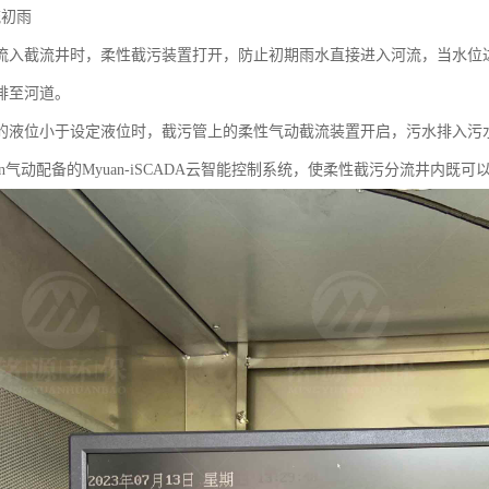
流初雨
流入截流井时，柔性截污装置打开，防止初期雨水直接进入河流，当水位
排至河道。
的液位小于设定液位时，截污管上的柔性气动截流装置开启，污水排入污
an气动配备的Myuan-iSCADA云智能控制系统，使柔性截污分流井内