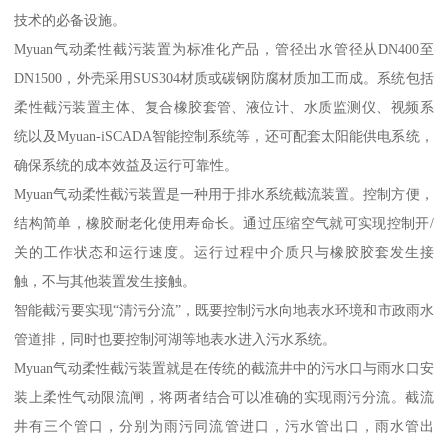
技术的必备设施。
Myuan气动柔性截污装置为标准化产品，管径出水管径从DN400至
DN1500，外壳采用SUS304材质或碳钢防腐材质加工而成。系统包括
柔性截污装置主体、复合橡胶套管、液位计、水质监测仪、视频系
统以及Myuan-iSCADA智能控制系统等，还可配套太阳能供电系统，
确保系统的成本效益及运行可靠性。
Myuan气动柔性截污装置是一种用于排水系统截流装置。控制方便，
结构简单，橡胶耐老化使用寿命长。通过压缩空气就可实现控制开/
关的工作状态和运行速度。运行过程中介质只与橡胶胶套发生接
触，不与其他装置发生接触。
智能截污要实现“清污分流”，既要控制污水向地表水环境和市政雨水
管道排，同时也要控制河湖等地表水进入污水系统。
Myuan气动柔性截污装置就是在传统的截流井中的污水口与雨水口安
装上柔性气动限流闸，将两者结合可以准确的实现雨污分流。截流
井有三个管口，分别为雨污同流管进口，污水管出口，雨水管出