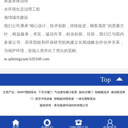
黑臭水体治理
水环境生态治理工程
海绵城市建设
我们公司秉承“精心设计，技术创新，持续改进，顾客满意”的质量方
针，精益服务，求实，诚信共享，创业创新。目前，我们已与国内
多家公司、高等院校和环保研究机构建立长期战略合作伙伴关系，
为保护环境，造福人类作出了突出的贡献。
m.qdmingyuan.b2b168.com
Top
主营产品：HMPP预制泵站 下开式堰门 气动柔性截污装置 旋转式堰门 智能截流井 液动限流闸
门 真空冲洗设备 智能旋转喷射器 一体化预制泵站
版权所有：青岛铭源环保科技有限公司
首页
在线QQ
19963991130
在线留言