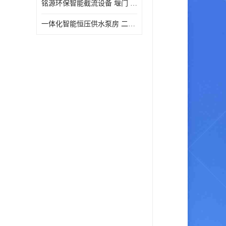
铭源环保智能截流设备 堰门 铸铁调节闸门作用 源头商家 可定制
水力自清洁格栅
一体化智能恒压供水泵房 二次加压供水设备户外智慧泵房
除臭井盖
管中型内置防倒灌器