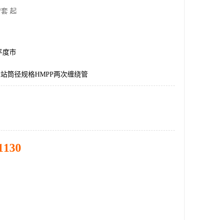
/套 起
平度市
泵站筒径规格HMPP两次缠绕管
1130