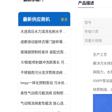
翻转式堰门
产品描述
智能一体化雨水泵站
最新供应商机
更多
型号
水面垃圾清理装置
大连高压水力清洗毛刷水平自清洁滚刷 水力自动冲洗系统 水力清洗
传输介质
智能一体化供水泵房
流量计规格
成都液动旋转式堰门旋转堰门 自动控制 SUS304
智能一体化净水设备
玻璃钢预制检查井 装配式雨水污水井 初期弃流井 源头厂家
生产工艺
不锈钢浮筒阀
3D智能喷射器冲洗距离长 可270度旋转 高强度水压远距离喷洗
解决污水排
一体化泵闸
网阻力，水
不锈钢雨污分流浮筒限流阀 DN150-DN1000 品质可信
浅层砂过滤系统
HMPP泵
hmpp一体化预制泵站 污水处理系统 乡镇学校市政排水 厂家供应
立交排水泵站
材质制成，
柔性气动雨污截流阀 控制柜 远程控制安全性高检修方便
真空冲洗装置
气动限流阀柔性截流 放心选购 控源截污铭源环保
综合预制提升泵站