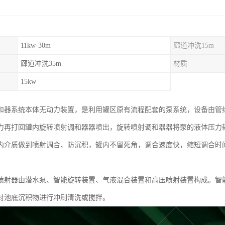
11kw-30m
廊道冲洗15m
廊道冲洗35m
材质
15kw
和器系统本体无动力装置，是利用罐区原有流程配套的泵系统，设备由管
力再打回罐内旋转喷射调和器器喷出，旋转喷射调和器器将泵的液体压力转化
内介质做到喷射调合、防沉积，罐内不留死角，调合速度快，缩短调合时
喷射器由潜水泵、智能旋转装置、气液混合装置和高压喷射装置构成。智
对池底沉积物进行冲刷清洗或搅拌。