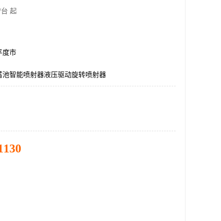
/台 起
平度市
蓄池智能喷射器液压驱动旋转喷射器
1130