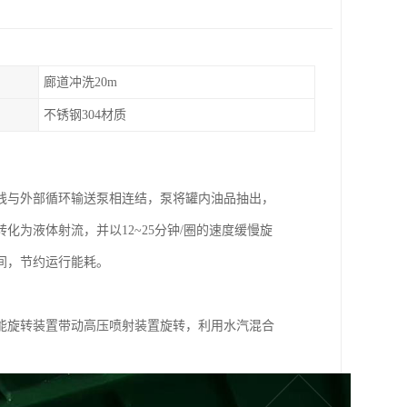
廊道冲洗20m
不锈钢304材质
线与外部循环输送泵相连结，泵将罐内油品抽出，
为液体射流，并以12~25分钟/圈的速度缓慢旋
间，节约运行能耗。
能旋转装置带动高压喷射装置旋转，利用水汽混合