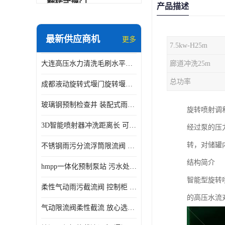
翻转式堰门
产品描述
智能一体化雨水泵站
最新供应商机
更多
7.5kw-H25m
水面垃圾清理装置
大连高压水力清洗毛刷水平自清洁滚刷 水力自动冲洗系统 水力清洗
廊道冲洗25m
智能一体化供水泵房
总功率
成都液动旋转式堰门旋转堰门 自动控制 SUS304
智能一体化净水设备
玻璃钢预制检查井 装配式雨水污水井 初期弃流井 源头厂家
旋转喷射调
不锈钢浮筒阀
3D智能喷射器冲洗距离长 可270度旋转 高强度水压远距离喷洗
经过泵的压
一体化泵闸
转，对储罐
不锈钢雨污分流浮筒限流阀 DN150-DN1000 品质可信
浅层砂过滤系统
结构简介
hmpp一体化预制泵站 污水处理系统 乡镇学校市政排水 厂家供应
立交排水泵站
智能型旋转
柔性气动雨污截流阀 控制柜 远程控制安全性高检修方便
真空冲洗装置
的高压水流
气动限流阀柔性截流 放心选购 控源截污铭源环保
综合预制提升泵站