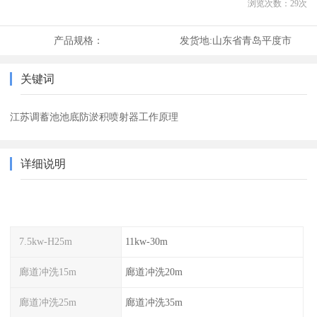
浏览次数：
29
次
产品规格：
发货地:
山东省青岛平度市
关键词
江苏调蓄池池底防淤积喷射器工作原理
详细说明
7.5kw-H25m
11kw-30m
廊道冲洗15m
廊道冲洗20m
廊道冲洗25m
廊道冲洗35m