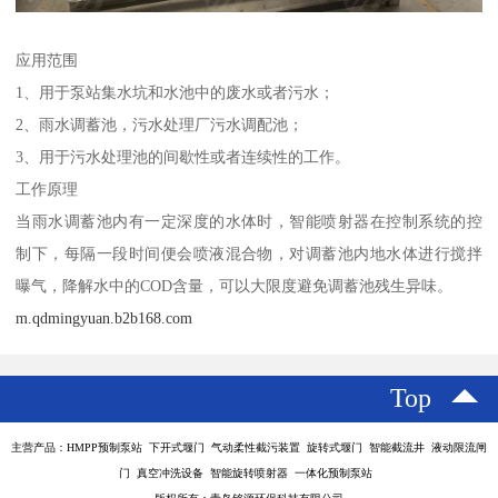
应用范围
1、用于泵站集水坑和水池中的废水或者污水；
2、雨水调蓄池，污水处理厂污水调配池；
3、用于污水处理池的间歇性或者连续性的工作。
工作原理
当雨水调蓄池内有一定深度的水体时，智能喷射器在控制系统的控
制下，每隔一段时间便会喷液混合物，对调蓄池内地水体进行搅拌
曝气，降解水中的COD含量，可以大限度避免调蓄池残生异味。
m.qdmingyuan.b2b168.com
Top
主营产品：HMPP预制泵站 下开式堰门 气动柔性截污装置 旋转式堰门 智能截流井 液动限流闸
门 真空冲洗设备 智能旋转喷射器 一体化预制泵站