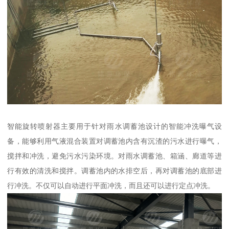
智能旋转喷射器主要用于针对雨水调蓄池设计的智能冲洗曝气设
备，能够利用气液混合装置对调蓄池内含有沉渣的污水进行曝气，
搅拌和冲洗，避免污水污染环境。对雨水调蓄池、箱涵、廊道等进
行有效的清洗和搅拌。调蓄池内的水排空后，再对调蓄池的底部进
行冲洗。不仅可以自动进行平面冲洗，而且还可以进行定点冲洗。