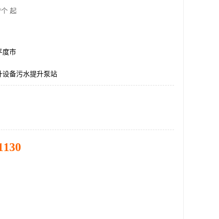
/个 起
平度市
升设备污水提升泵站
1130