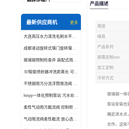
翻转式堰门
产品描述
智能一体化雨水泵站
最新供应商机
更多
用途
水面垃圾清理装置
大连高压水力清洗毛刷水平自清洁滚刷 水力自动冲洗系统 水力清洗
噪音
智能一体化供水泵房
产品系列
成都液动旋转式堰门旋转堰门 自动控制 SUS304
智能一体化净水设备
按需定制mm
玻璃钢预制检查井 装配式雨水污水井 初期弃流井 源头厂家
不锈钢浮筒阀
加工定制
3D智能喷射器冲洗距离长 可270度旋转 高强度水压远距离喷洗
一体化泵闸
冷却方式
不锈钢雨污分流浮筒限流阀 DN150-DN1000 品质可信
浅层砂过滤系统
玻璃钢一体
hmpp一体化预制泵站 污水处理系统 乡镇学校市政排水 厂家供应
立交排水泵站
泵站安装也
柔性气动雨污截流阀 控制柜 远程控制安全性高检修方便
真空冲洗装置
确定进水点
气动限流阀柔性截流 放心选购 控源截污铭源环保
合作，这些
综合预制提升泵站