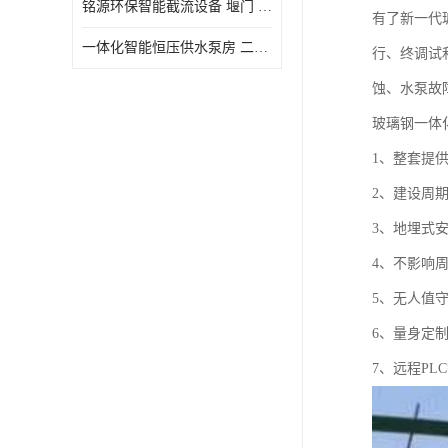
铭源环保智能截流设备 堰门 铸铁调节闸门作用 源头商家 可定制
有了新一代
水力自清洁格栅
一体化智能恒压供水泵房 二次加压供水设备户外智慧泵房
行、终调试
除臭井盖
蚀、水泵故
管中型内置防倒灌器
玻璃钢一体
1、整套提
2、建设周
3、地埋式
4、不影响
5、无人值
6、量身定
7、远程PL