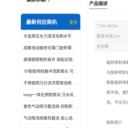
翻转式堰门
产品描述
智能一体化雨水泵站
最新供应商机
更多
7.5kw-H25m
水面垃圾清理装置
大连高压水力清洗毛刷水平自清洁滚刷 水力自动冲洗系统 水力清洗
廊道冲洗25m
智能一体化供水泵房
总功率
成都液动旋转式堰门旋转堰门 自动控制 SUS304
智能一体化净水设备
玻璃钢预制检查井 装配式雨水污水井 初期弃流井 源头厂家
旋转喷射调
不锈钢浮筒阀
3D智能喷射器冲洗距离长 可270度旋转 高强度水压远距离喷洗
与旋转喷射
一体化泵闸
智能旋转喷
不锈钢雨污分流浮筒限流阀 DN150-DN1000 品质可信
浅层砂过滤系统
和冲洗，避
hmpp一体化预制泵站 污水处理系统 乡镇学校市政排水 厂家供应
立交排水泵站
洗。不仅可
柔性气动雨污截流阀 控制柜 远程控制安全性高检修方便
真空冲洗装置
气动限流阀柔性截流 放心选购 控源截污铭源环保
综合预制提升泵站