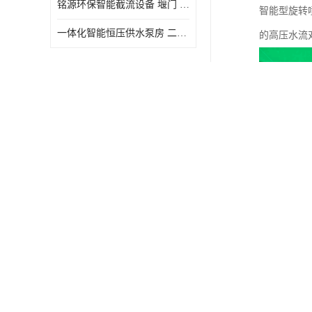
铭源环保智能截流设备 堰门 铸铁调节闸门作用 源头商家 可定制
水力自清洁格栅
一体化智能恒压供水泵房 二次加压供水设备户外智慧泵房
除臭井盖
管中型内置防倒灌器