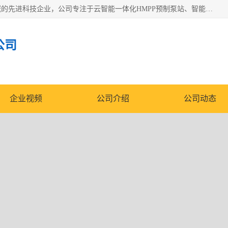
青岛铭源环保科技有限公司是一家专注于环保与智慧水务领域的先进科技企业，公司专注于云智能一体化HMPP预制泵站、智能截流井设备、调蓄池雨洪管理设备、水务循环利用、云智慧水务开发及新型环保技术研发等领域。
公司
企业视频
公司介绍
公司动态