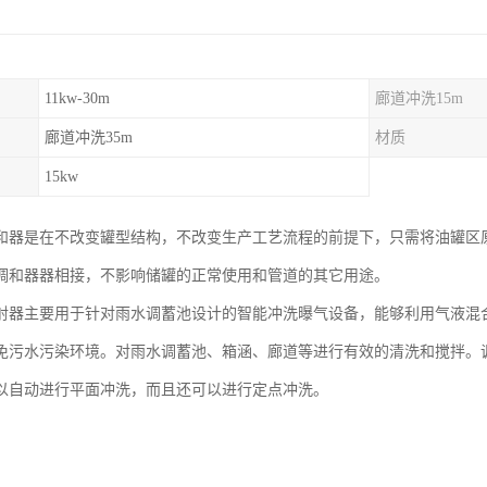
11kw-30m
廊道冲洗15m
廊道冲洗35m
材质
15kw
和器是在不改变罐型结构，不改变生产工艺流程的前提下，只需将油罐区
调和器器相接，不影响储罐的正常使用和管道的其它用途。
射器主要用于针对雨水调蓄池设计的智能冲洗曝气设备，能够利用气液混
免污水污染环境。对雨水调蓄池、箱涵、廊道等进行有效的清洗和搅拌。
以自动进行平面冲洗，而且还可以进行定点冲洗。