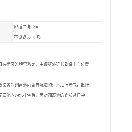
廊道冲洗20m
不锈钢304材质
原有循环流程泵系统，由罐壁处延长到罐中心位置
合装置对调蓄池内含有沉渣的污水进行曝气，搅拌
调蓄池内的水排空后，再对调蓄池的底部进行冲