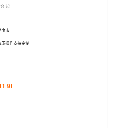
/台 起
平度市
液压操作支持定制
1130