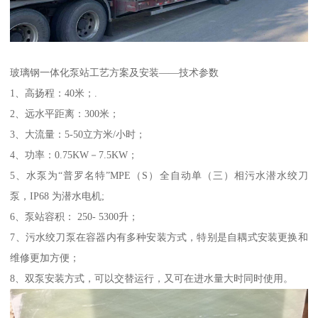
玻璃钢一体化泵站工艺方案及安装——技术参数
1、高扬程：40米；.
2、远水平距离：300米；
3、大流量：5-50立方米/小时；
4、功率：0.75KW－7.5KW；
5、水泵为“普罗名特”MPE（S）全自动单（三）相污水潜水绞刀
泵，IP68 为潜水电机;
6、泵站容积： 250- 5300升；
7、污水绞刀泵在容器内有多种安装方式，特别是自耦式安装更换和
维修更加方便；
8、双泵安装方式，可以交替运行，又可在进水量大时同时使用。