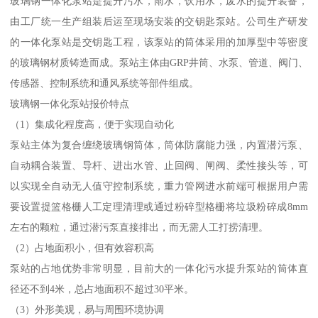
玻璃钢一体化泵站是提升污水，雨水，饮用水，废水的提升装备，
由工厂统一生产组装后运至现场安装的交钥匙泵站。公司生产研发
的一体化泵站是交钥匙工程，该泵站的筒体采用的加厚型中等密度
的玻璃钢材质铸造而成。泵站主体由GRP井筒、水泵、管道、阀门、
传感器、控制系统和通风系统等部件组成。
玻璃钢一体化泵站报价特点
（1）集成化程度高，便于实现自动化
泵站主体为复合缠绕玻璃钢筒体，筒体防腐能力强，内置潜污泵、
自动耦合装置、导杆、进出水管、止回阀、闸阀、柔性接头等，可
以实现全自动无人值守控制系统，重力管网进水前端可根据用户需
要设置提篮格栅人工定理清理或通过粉碎型格栅将垃圾粉碎成8mm
左右的颗粒，通过潜污泵直接排出，而无需人工打捞清理。
（2）占地面积小，但有效容积高
泵站的占地优势非常明显，目前大的一体化污水提升泵站的筒体直
径还不到4米，总占地面积不超过30平米。
（3）外形美观，易与周围环境协调