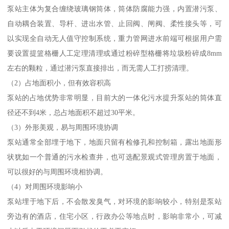
泵站主体为复合缠绕玻璃钢筒体，筒体防腐能力强，内置潜污泵、
自动耦合装置、导杆、进出水管、止回阀、闸阀、柔性接头等，可
以实现全自动无人值守控制系统，重力管网进水前端可根据用户需
要设置提篮格栅人工定理清理或通过粉碎型格栅将垃圾粉碎成8mm
左右的颗粒，通过潜污泵直接排出，而无需人工打捞清理。
（2）占地面积小，但有效容积高
泵站的占地优势非常明显，目前大的一体化污水提升泵站的筒体直
径还不到4米，总占地面积不超过30平米。
（3）外形美观，易与周围环境协调
泵站通常全部埋于地下，地面只留有检修孔和控制箱，露出地面形
状犹如一个普通的污水检查井，也可选配景观式管理房置于地面，
可以很好的与周围环境相协调。
（4）对周围环境影响小
泵站埋于地下后，不会散发臭气，对环境的影响较小，特别是泵站
旁边有的酒店，住宅小区，行政办公等地点时，影响非常小，可减