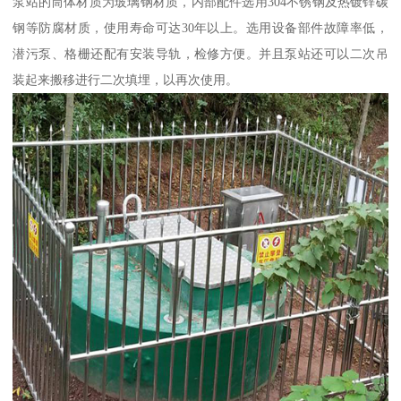
泵站的筒体材质为玻璃钢材质，内部配件选用304不锈钢及热镀锌碳
钢等防腐材质，使用寿命可达30年以上。选用设备部件故障率低，
潜污泵、格栅还配有安装导轨，检修方便。并且泵站还可以二次吊
装起来搬移进行二次填埋，以再次使用。