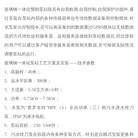
玻璃钢一体化预制泵站除具有自我检测,自我控制,自我保护功能外,通
过安装在泵站内部的各种传感器将信号传给数据采集和控制模块,对
水泵发出控制指令,还可以将采集到的数据通过GPRS模块以无线数据
流的方式传给远程服务器。远程服务器接收到泵站数据后,经过授权
的用户可以通过客户端登录服务器查阅相关数据,并可根据实际情况
调整泵站的运行。
玻璃钢一体化泵站工艺方案及安装——技术参数
1、高扬程：40米；.
2、远水平距离：300米；
3、大流量：5-50立方米/小时；
4、功率：0.75KW－7.5KW；
5、水泵为“普罗名特”MPE（S）全自动单（三）相污水潜水绞刀
泵，IP68 为潜水电机;
6、泵站容积： 250- 5300升；
7、污水绞刀泵在容器内有多种安装方式，特别是自耦式安装更换和