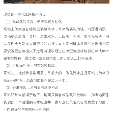
玻璃钢一体化泵站报价特点
（1）集成化程度高，便于实现自动化
泵站主体为复合缠绕玻璃钢筒体，筒体防腐能力强，内置潜污泵、
自动耦合装置、导杆、进出水管、止回阀、闸阀、柔性接头等，可
以实现全自动无人值守控制系统，重力管网进水前端可根据用户需
要设置提篮格栅人工定理清理或通过粉碎型格栅将垃圾粉碎成8mm
左右的颗粒，通过潜污泵直接排出，而无需人工打捞清理。
（2）占地面积小，但有效容积高
泵站的占地优势非常明显，目前大的一体化污水提升泵站的筒体直
径还不到4米，总占地面积不超过30平米。
（3）外形美观，易与周围环境协调
泵站通常全部埋于地下，地面只留有检修孔和控制箱，露出地面形
状犹如一个普通的污水检查井，也可选配景观式管理房置于地面，
可以很好的与周围环境相协调。