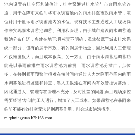
池内设置有排空泵和液位计，排空泵通过排水管与市政雨水管连
通，用于在降雨来临时将雨水调蓄池内的雨水排至市政雨水管，液
位计用于显示雨水调蓄池内的水位。现有技术主要通过人工现场操
作来实现雨水调蓄池调蓄、利用和管理，由于城市建设雨水调蓄池
蓄池分布广泛，多建在地下;且权责不明确，虽然都属于城市排水系
统一部分，但有的属于市政，有的则属于物业，因此利用人工管理
不仅难度很大，而且成本很高。另一方面，由于雨水调蓄池调蓄功
能是以暴雨前排空雨水调蓄池为前提，雨水调蓄池分撒广，点位
多，在接到暴雨预警时很难在短时间内通过人力对降雨范围内的雨
水调蓄池进行监测和排空，靠人工很难在有间内有效管控调蓄池，
因此通过人工管理存在管理不充分，及时性差的问题;而且现场操控
需要经过*培训的工人进行，增加了人工成本。如果调蓄池在暴雨来
临前不能有效排空无法起到调蕃作用，则会城市洪涝概率。
m.qdmingyuan.b2b168.com