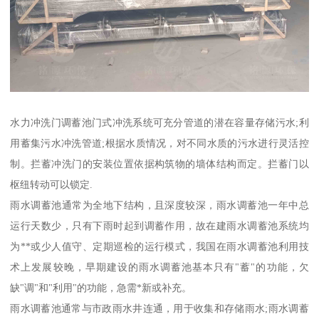
水力冲洗门调蓄池门式冲洗系统可充分管道的潜在容量存储污水;利
用蓄集污水冲洗管道;根据水质情况，对不同水质的污水进行灵活控
制。拦蓄冲洗门的安装位置依据构筑物的墙体结构而定。拦蓄门以
枢纽转动可以锁定.
雨水调蓄池通常为全地下结构，且深度较深，雨水调蓄池一年中总
运行天数少，只有下雨时起到调蓄作用，故在建雨水调蓄池系统均
为**或少人值守、定期巡检的运行模式，我国在雨水调蓄池利用技
术上发展较晚，早期建设的雨水调蓄池基本只有"蓄"的功能，欠
缺"调"和"利用"的功能，急需*新或补充。
雨水调蓄池通常与市政雨水井连通，用于收集和存储雨水;雨水调蓄